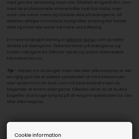
med ganske almindelig mad-olie. Effekten er ligeså stor, som
med de professionelle smøremidler man kan købe, men
mad-olie sviner mere og forbliver ikke på stængerne, så
effekten aftager forholdsvis hurtigt efter smøring har fundet
sted og mad-olie sviner lidt mere ved påføring.
En mere langsigtet løsning er
silikone-spray
, som sprøjtes
direkte på stængerne. Silikonen bliver på stængerne og
holder i længere tid. Silikone-spray og andre reservedele
kan købes hos os.
Tip
- Uanset om du bruger mad-olie eller silikonespray er det
en rigtig god idé at dække spillefladen af med køkkenrulle
eller anden form for klud, som må blive beskidt inden du
begynder at smøre stængerne. Således sikrer du at du ikke
bagefter skal bruge lang tid på at rengøre spillefladen for olie
eller silikonespray.
Cookie information