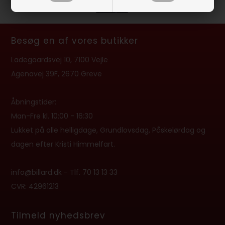
Besøg en af vores butikker
Ladegaardsvej 10, 7100 Vejle
Agenavej 39F, 2670 Greve
Åbningstider:
Man-Fre kl. 10:00 - 16:30
Lukket på alle helligdage, Grundlovsdag, Påskelørdag og
dagen efter Kristi Himmelfart.
info@billard.dk
- Tlf.
70 13 13 33
CVR: 42961213
Tilmeld nyhedsbrev