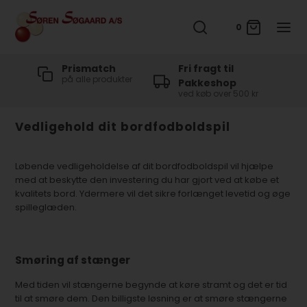
0
t
Prismatch
Fri fragt til
på alle produkter
Pakkeshop
ved køb over 500 kr
Vedligehold dit bordfodboldspil
Løbende vedligeholdelse af dit bordfodboldspil vil hjælpe
med at beskytte den investering du har gjort ved at købe et
kvalitets bord. Ydermere vil det sikre forlænget levetid og øge
spilleglæden.
Smøring af stænger
Med tiden vil stængerne begynde at køre stramt og det er tid
til at smøre dem. Den billigste løsning er at smøre stængerne