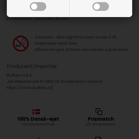
Cover til 1/2 match, der beskytter bordet mod støv og snavs,
når det ikke er i brug.
Dimensioner: 260 x 140 x 15 cm.
Advarsel - ikke egnet for børn under 6 år.
Indeholder små dele.
Må kun bruges af børn ved voksen supervision.
Producent/importør
Buffalo.nl B.V.
Jan Rebelstraat 10 1069 CB Amsterdam, Holland
https://www.buffalo.nl/
100% Dansk-ejet
Prismatch
familievirksomhed
på alle produkter