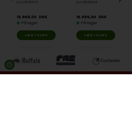
poolbillard
poolbillard
15.969,00
DKK
16.999,00
DKK
På lager
På lager
Besøg en af vores butikker
Ladegaardsvej 10, 7100 Vejle
Agenavej 39F, 2670 Greve
Åbningstider:
Man-Fre kl. 10:00 - 16:30