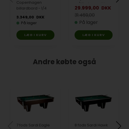
Copenhagen
m/tilbehørspakke
29.999,00
DKK
billardbord - 1/4
match
31.469,00
3.349,00
DKK
På lager
På lager
Andre købte også
7 fods Sardi Eagle
8 fods Sardi Hawk