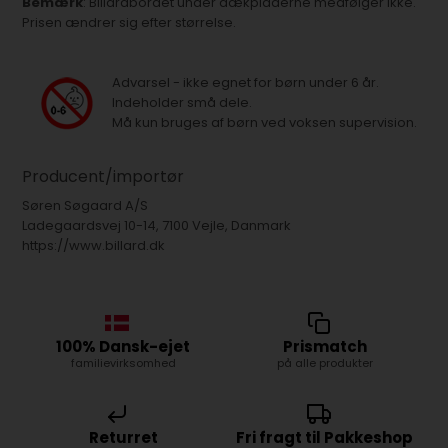
Bemærk
: Billardbordet under dækpladerne medfølger ikke.
Prisen ændrer sig efter størrelse.
Advarsel - ikke egnet for børn under 6 år.
Indeholder små dele.
Må kun bruges af børn ved voksen supervision.
Producent/importør
Søren Søgaard A/S
Ladegaardsvej 10-14, 7100 Vejle, Danmark
https://www.billard.dk
100% Dansk-ejet
Prismatch
familievirksomhed
på alle produkter
Returret
Fri fragt til Pakkeshop