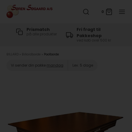
0
t
Prismatch
Fri fragt til
på alle produkter
Pakkeshop
ved køb over 500 kr
BILLARD
»
Billardborde
»
Poolborde
Vi sender din pakke
mandag
Lev. 5 dage