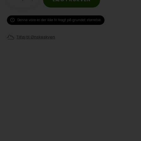
Denne vare er der ikke fri fragt på grundet størrelse.
Tilføj til Ønskeskyen