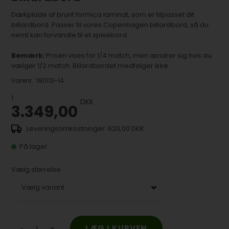
Dækplade af brunt formica laminat, som er tilpasset dit
billardbord. Passer til vores Copenhagen billardbord, så du
nemt kan forvandle til et spisebord.
Bemærk:
Prisen vises for 1/4 match, men ændrer sig hvis du
vælger 1/2 match. Billardbordet medfølger ikke.
Varenr.:
190113-14
1
DKK
3.349,00
620,00 DKK
På lager
Vælg størrelse
-
+