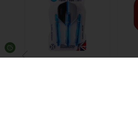
Supergrip Twin Pack shaft &
Ruthle
flights fra Harrows
150 m
45,00
DKK
På lager
15,00