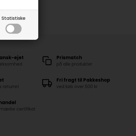
Statistiske
ansk-ejet
Prismatch
virksomhed
på alle produkter
et
Fri fragt til Pakkeshop
 returret
ved køb over 500 kr
 handel
ærke certifikat