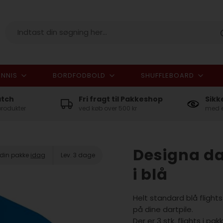
NNIS
BORDFODBOLD
SHUFFLEBOARD
I alt
atch
Fri fragt til Pakkeshop
Sikk
produkter
ved køb over 500 kr
med e
Designa da
 din pakke
idag
Lev. 3 dage
i blå
Helt standard blå flights
på dine dartpile.
Der er 3 stk. flights i pak