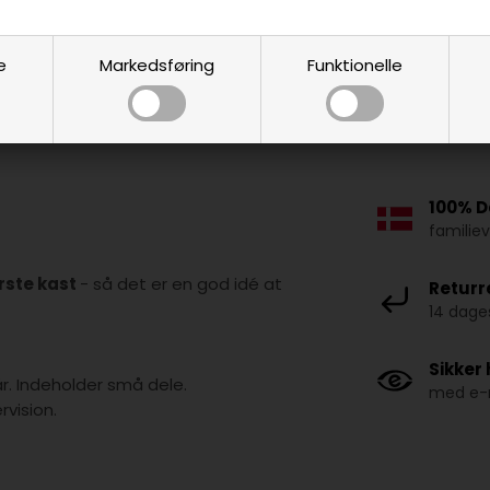
e
Markedsføring
Funktionelle
100% D
familie
ørste kast
- så det er en god idé at
Returr
14 dages
Sikker
år. Indeholder små dele.
med e-m
vision.