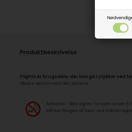
Nødvendig
Produktbeskrivelse
Flights er brugsdele, der kan gå i stykker ved f
tilkøbe ekstra med det samme.
Advarsel - ikke egnet for børn under 6 
Må kun bruges af børn ved voksen super