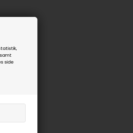
tatistik,
n samt
es side