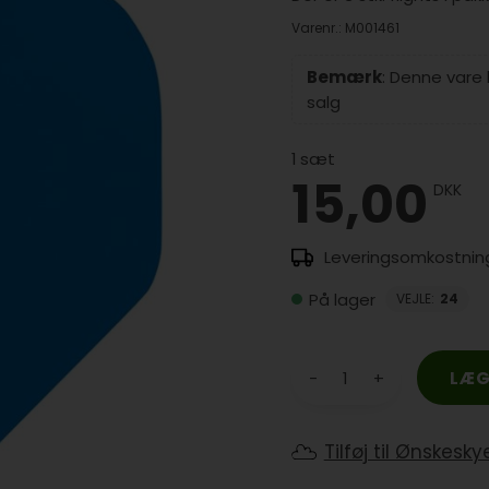
Varenr.:
M001461
Bemærk
: Denne vare
salg
1
sæt
15,00
DKK
På lager
VEJLE
:
24
-
+
Tilføj til Ønskesky