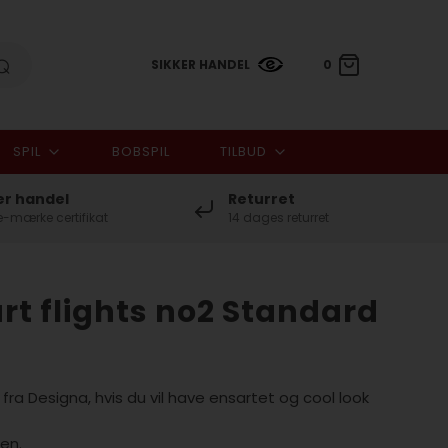
SIKKER HANDEL
0
SPIL
BOBSPIL
TILBUD
0,00 DKK
er handel
Returret
-mærke certifikat
14 dages returret
rt flights no2 Standard
 fra Designa, hvis du vil have ensartet og cool look
ken.