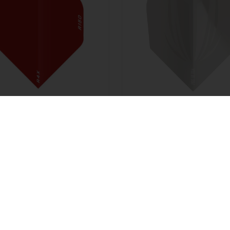
ss RX R4X no. 2 rød flight
ID Pro.Ultra Grey No. 6 flig
icron
fra Target
DKK
På lager
13,00
DKK
På