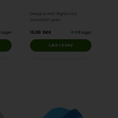
Designa dart flights no2
Desi
Standard i grøn
Stan
 lager
13,00
DKK
På lager
15,