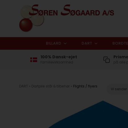
BILLARD
DART
BORDTE
100% Dansk-ejet
Prism
familievirksomhed
på alle 
DART
»
Dartpile stål & tilbehør
»
Flights / flyers
Vi sender