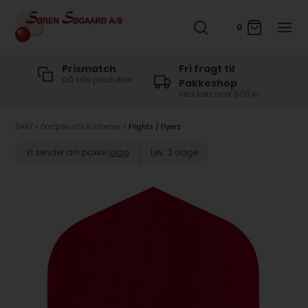
0
t
Prismatch
Fri fragt til
på alle produkter
Pakkeshop
ved køb over 500 kr
DART
»
Dartpile stål & tilbehør
»
Flights / flyers
Vi sender din pakke
idag
Lev. 3 dage