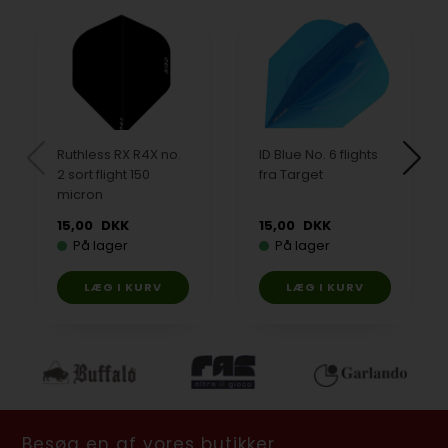
Ruthless RX R4X no.
ID Blue No. 6 flights
2 sort flight 150
fra Target
micron
15,00
DKK
15,00
DKK
På lager
På lager
Besøg en af vores butikker