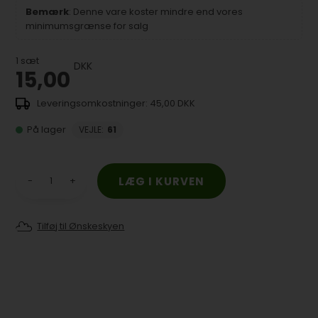
Bemærk
: Denne vare koster mindre end vores
minimumsgrænse for salg
1
sæt
DKK
15,00
45,00 DKK
På lager
VEJLE
:
61
-
+
Tilføj til Ønskeskyen