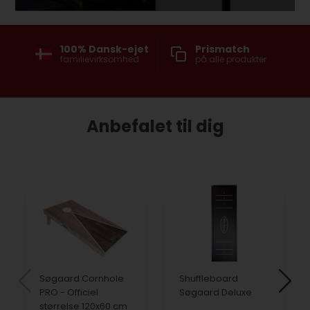
100% Dansk-ejet
Prismatch
Fri f
familievirksomhed
på alle produkter
Pak
ved k
Anbefalet til dig
Søgaard Cornhole
Shuffleboard
PRO - Officiel
Søgaard Deluxe
størrelse 120x60 cm