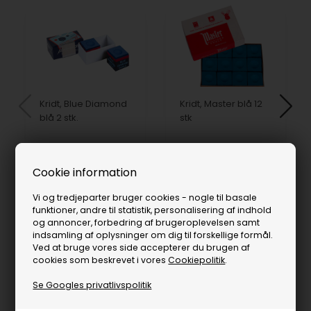
Kridt, Blue Diamond
Kridt, Master blå 12
blå 2 stk.
stk
50,00
DKK
70,00
DKK
På lager
På lager
Cookie information
Vi og tredjeparter bruger cookies - nogle til basale
funktioner, andre til statistik, personalisering af indhold
og annoncer, forbedring af brugeroplevelsen samt
indsamling af oplysninger om dig til forskellige formål.
Ved at bruge vores side accepterer du brugen af
cookies som beskrevet i vores
Cookiepolitik
.
Se Googles privatlivspolitik