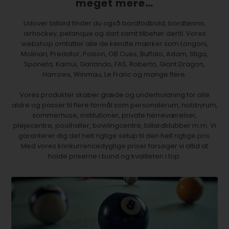
meget mere…
Udover billard finder du også bordfodbold, bordtennis,
airhockey, petanque og dart samt tilbehør dertil. Vores
webshop omfatter alle de kendte mærker som Longoni,
Molinari, Predator, Poison, OB Cues, Buffalo, Adam, Stiga,
Sponeta, Kamui, Garlando, FAS, Roberto, Giant Dragon,
Harrows, Winmau, Le Franc og mange flere.
Vores produkter skaber glæde og underholdning for alle
aldre og passer til flere formål som personalerum, hobbyrum,
sommerhuse, institutioner, private herreværelser,
plejecentre, poolhaller, bowlingcentre, billardklubber m.m. Vi
garanterer dig det helt rigtige setup til den helt rigtige pris.
Med vores konkurrencedygtige priser forsøger vi altid at
holde priserne i bund og kvaliteten i top.