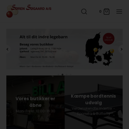
0
Kæmpe bordtennis
Vores butikker er
udvalg
åbne
Verdenskendte mærker -
Man-Fre kl. 10:00-16:30
Sponeta & Butterfly