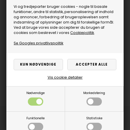
Vi og tredjeparter bruger cookies - nogle til basale
funktioner, andre til statistik, personalisering af indhold
og annoncer, forbedring af brugeroplevelsen samt
indsamling af oplysninger om dig til forskellige formål.
Ved at bruge vores side accepterer du brugen af
cookies som beskrevet i vores
Cookiepolitik
.
Se Googles privatlivspolitik
Vis cookie detaljer
Nødvendige
Markedsføring
Produktbeskrivelse
Funktionelle
Statistiske
Dimitri van den Bergh har lagt navn til dette fine sæt messing