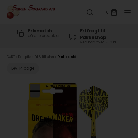
0
t
Prismatch
Fri fragt til
på alle produkter
Pakkeshop
ved køb over 500 kr
DART
»
Dartpile stål & tilbehør
»
Dartpile stål
Lev. 14 dage