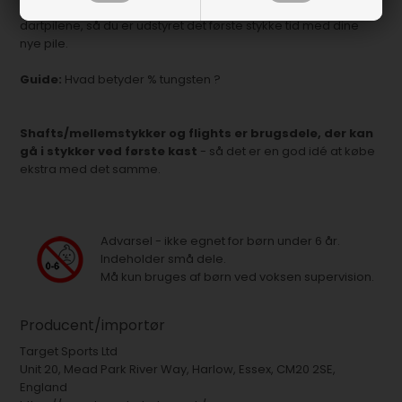
dartpile i 22 grams vægt. Der medfølger ekstra tilbehør til
dartpilene, så du er udstyret det første stykke tid med dine
nye pile.
Guide:
Hvad betyder % tungsten ?
Shafts/mellemstykker og flights er brugsdele, der kan
gå i stykker ved første kast
- så det er en god idé at købe
ekstra med det samme.
Advarsel - ikke egnet for børn under 6 år.
Indeholder små dele.
Må kun bruges af børn ved voksen supervision.
Producent/importør
Target Sports Ltd
Unit 20, Mead Park River Way, Harlow, Essex, CM20 2SE,
England