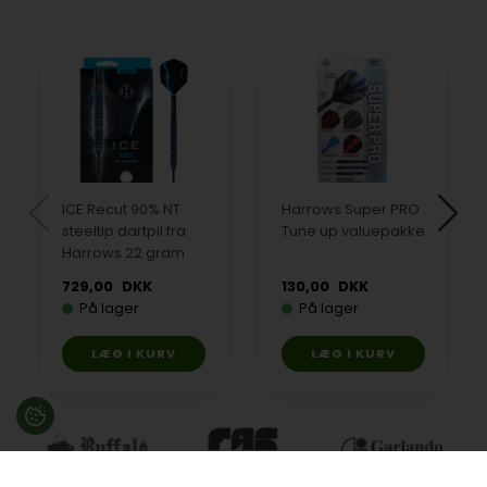
ICE Recut 90% NT
Harrows Super PRO
steeltip dartpil fra
Tune up valuepakke
Harrows 22 gram
729,00
DKK
130,00
DKK
På lager
På lager