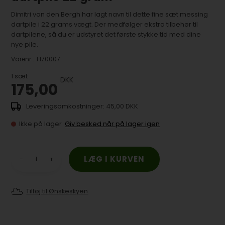
Dimitri van den Bergh har lagt navn til dette fine sæt messing
dartpile i 22 grams vægt. Der medfølger ekstra tilbehør til
dartpilene, så du er udstyret det første stykke tid med dine
nye pile.
Varenr.:
T170007
1
sæt
DKK
175,00
45,00 DKK
Ikke på lager
Giv besked når på lager igen
-
+
Tilføj til Ønskeskyen