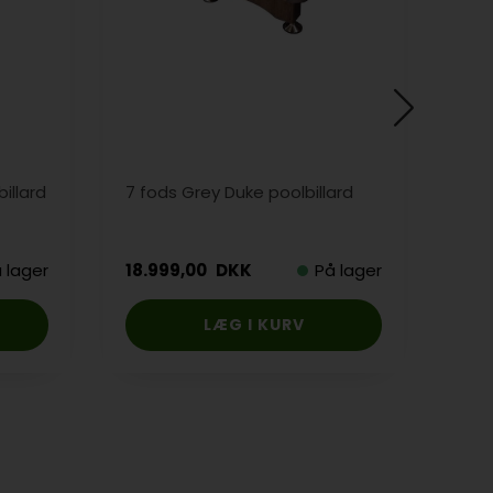
illard
7 fods Grey Duke poolbillard
Duke
 lager
18.999,00
DKK
På lager
18.