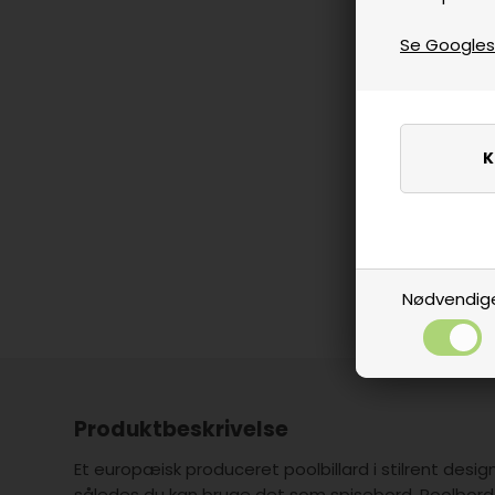
Se Googles p
Nødvendig
Produktbeskrivelse
Et europæisk produceret poolbillard i stilrent desi
således du kan bruge det som spisebord. Poolbord