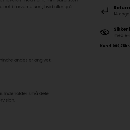
net i farverne sort, hvid eller grå.
Returr
14 dages
Sikker
med e-m
mindre andet er angivet.
år. Indeholder små dele.
vision.