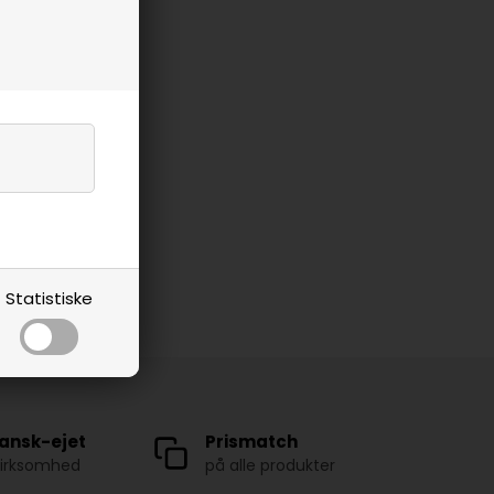
Statistiske
ansk-ejet
Prismatch
virksomhed
på alle produkter