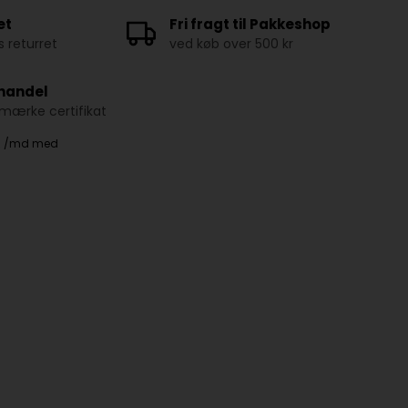
et
Fri fragt til Pakkeshop
 returret
ved køb over 500 kr
 handel
ærke certifikat