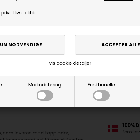
rivatlivspolitik
Vis cookie detaljer
e
Markedsføring
Funktionelle
100% D
familie
gn, som leveres med topplader,
et leveres med hel 19 mm skifersten