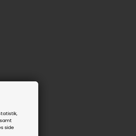
tatistik,
n samt
es side