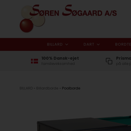
BILLARD
DART
BORDTE
100% Dansk-ejet
Prism
familievirksomhed
på alle 
BILLARD
»
Billardborde
»
Poolborde