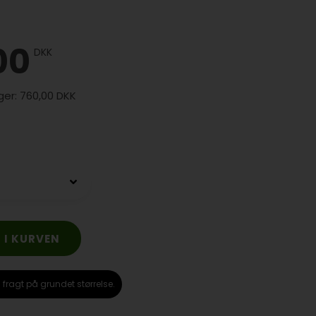
00
DKK
760,00 DKK
i fragt på grundet størrelse.