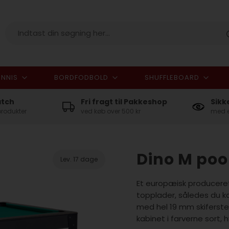
NNIS
BORDFODBOLD
SHUFFLEBOARD
I alt
atch
Fri fragt til Pakkeshop
Sikk
produkter
ved køb over 500 kr
med e
Dino M poo
Lev. 17 dage
Et europæisk produceret 
topplader, således du k
med hel 19 mm skiferste
kabinet i farverne sort, hv