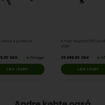
s Nexus X poolbord
9 fods Søgaard PRO poolb
SORT
99,00
DKK
På lager
30.499,00
DKK
På
Andre købte også