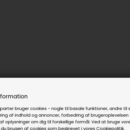
nformation
parter bruger cookies - nogle til basale funktioner, andre til s
ring af indhold og annoncer, forbedring af brugeroplevelse
af oplysninger om dig til forskellige formål. Ved at bruge vor
 du brugen af cookies som beskrevet i vores
Cookiepolitik
.