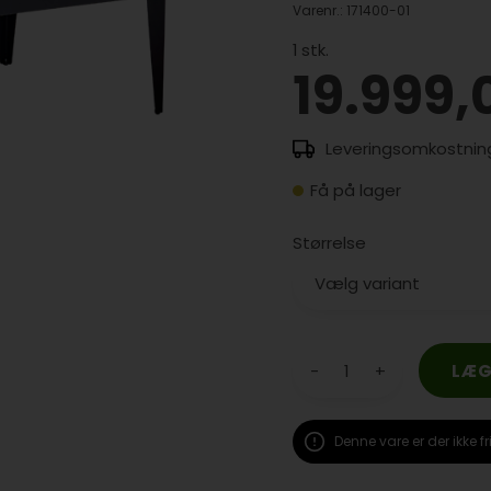
Varenr.:
171400-01
1
stk.
19.999,
Få på lager
Størrelse
-
+
Denne vare er der ikke fr