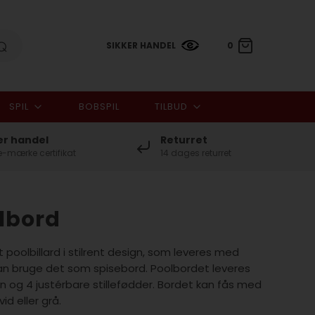
SIKKER HANDEL
0
SPIL
BOBSPIL
TILBUD
0,00 DKK
er handel
Returret
-mærke certifikat
14 dages returret
lbord
poolbillard i stilrent design, som leveres med
an bruge det som spisebord. Poolbordet leveres
n og 4 justérbare stillefødder. Bordet kan fås med
id eller grå.