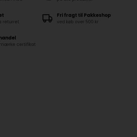
et
Fri fragt til Pakkeshop
 returret
ved køb over 500 kr
 handel
ærke certifikat