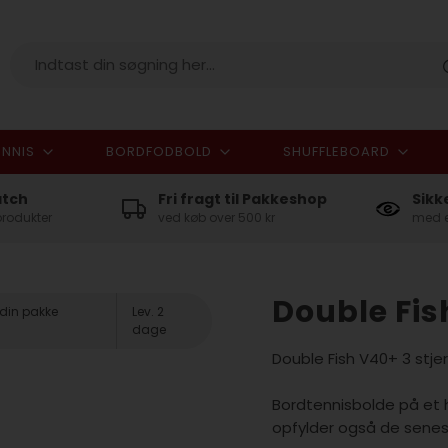
NNIS
BORDFODBOLD
SHUFFLEBOARD
I alt
atch
Fri fragt til Pakkeshop
Sikk
produkter
ved køb over 500 kr
med e
Double Fish
 din pakke
Lev. 2
dage
Double Fish V40+ 3 stje
Bordtennisbolde på et 
opfylder også de senes