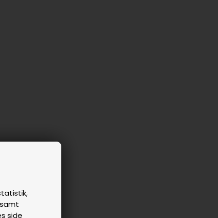
tatistik,
n samt
es side