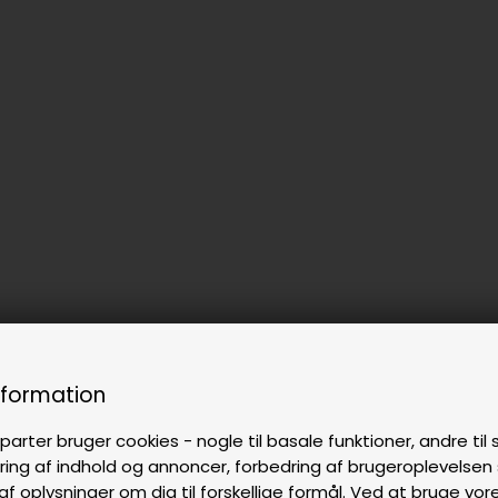
nformation
parter bruger cookies - nogle til basale funktioner, andre til s
ring af indhold og annoncer, forbedring af brugeroplevelse
af oplysninger om dig til forskellige formål. Ved at bruge vor