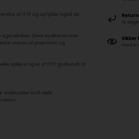
kendte af ITTF og opfylder også de
Returr
14 dages
e egenskaber. Disse kvalitetsbolde
Sikker
øjeste niveau af præcision og
med e-m
lle spillere og er af ITTF godkendt til
år. Indeholder små dele.
vision.