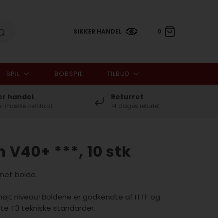
SIKKER HANDEL
0
SPIL
BOBSPIL
TILBUD
0,00 DKK
er handel
Returret
-mærke certifikat
14 dages returret
 V40+ ***, 10 stk
rnet bolde.
højt niveau! Boldene er godkendte af ITTF og
te T3 tekniske standarder.