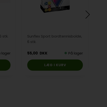
 stk.
Sunflex Sport bordtennisbolde,
Doub
6 stk.
 lager
55,00
DKK
På lager
389