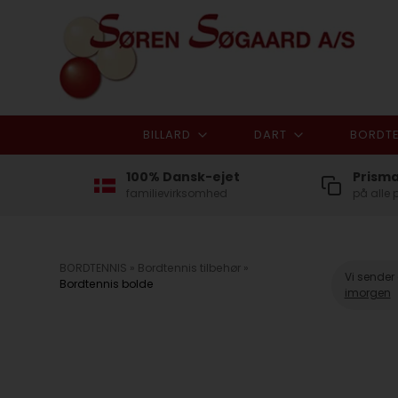
BILLARD
DART
BORDTE
100% Dansk-ejet
Prism
familievirksomhed
på alle 
BORDTENNIS
»
Bordtennis tilbehør
»
Vi sender
Bordtennis bolde
imorgen