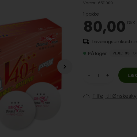
Varenr.:
6511009
1
pakke
80,00
DKK
På lager
VEJLE
:
35
G
-
+
Tilføj til Ønskesk