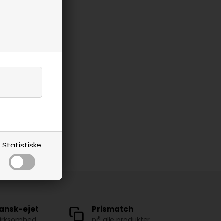
Statistiske
ansk-ejet
Prismatch
virksomhed
på alle produkter