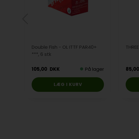
Double Fish - OL ITTF PAR40+
THREE
***, 6 stk
105,00
DKK
På lager
85,0