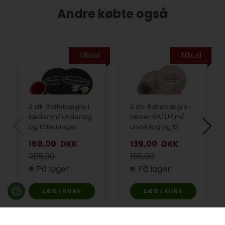
Andre købte også
Tilbud
Tilbud
2 stk. Raflebægre i
2 stk. Raflebægre i
læder m/ underlag
læder NATUR m/
og 12 terninger
underlag og 12
terninger
169,00
DKK
139,00
DKK
205,00
165,00
På lager
På lager