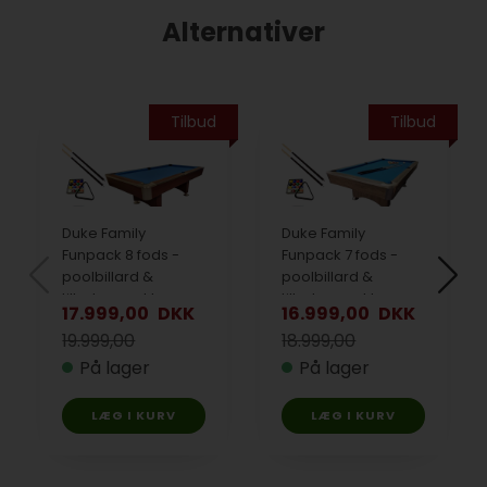
Alternativer
Tilbud
Tilbud
Duke Family
Duke Family
Funpack 8 fods -
Funpack 7 fods -
poolbillard &
poolbillard &
tilbehørspakke -
tilbehørspakke -
17.999,00
DKK
16.999,00
DKK
grå
Grey
19.999,00
18.999,00
På lager
På lager