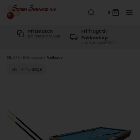
0
t
Prismatch
Fri fragt til
på alle produkter
Pakkeshop
ved køb over 500 kr
BILLARD
»
Billardborde
»
Poolborde
Lev. 14-45 dage