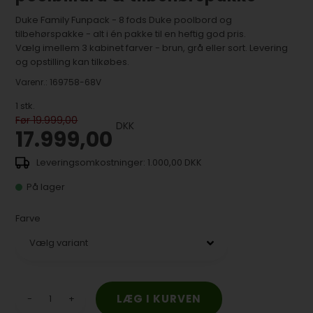
Duke Family Funpack - 8 fods Duke poolbord og
tilbehørspakke - alt i én pakke til en heftig god pris.
Vælg imellem 3 kabinet farver - brun, grå eller sort. Levering
og opstilling kan tilkøbes.
Varenr.:
169758-68V
1
stk.
Før 19.999,00
DKK
17.999,00
1.000,00 DKK
På lager
Farve
-
+