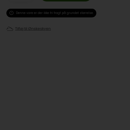
Denne vare er der ikke fri fragt på grundet størrelse.
Tilføj til Ønskeskyen