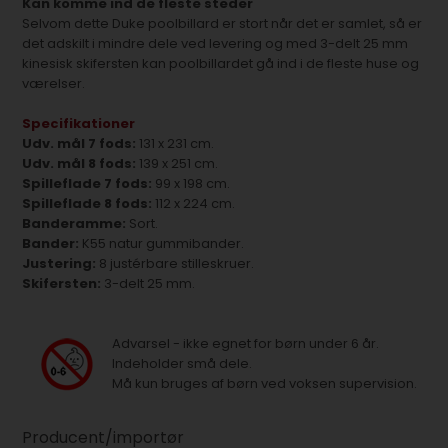
Kan komme ind de fleste steder
Selvom dette Duke poolbillard er stort når det er samlet, så er
det adskilt i mindre dele ved levering og med 3-delt 25 mm
kinesisk skifersten kan poolbillardet gå ind i de fleste huse og
værelser.
Specifikationer
Udv. mål 7 fods:
131 x 231 cm.
Udv. mål 8 fods:
139 x 251 cm.
Spilleflade 7 fods:
99 x 198 cm.
Spilleflade 8 fods:
112 x 224 cm.
Banderamme:
Sort.
Bander:
K55 natur gummibander.
Justering:
8 justérbare stilleskruer.
Skifersten:
3-delt 25 mm.
Advarsel - ikke egnet for børn under 6 år.
Indeholder små dele.
Må kun bruges af børn ved voksen supervision.
Producent/importør