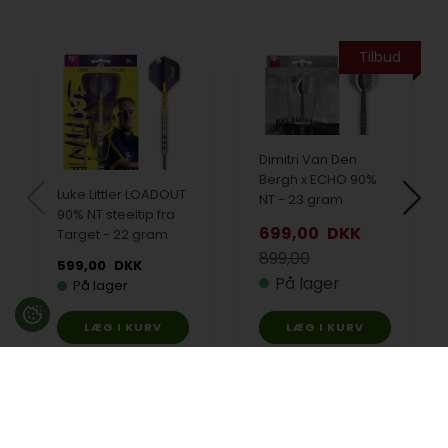
Tilbud
Dimitri Van Den
Bergh x ECHO 90%
Luke Littler LOADOUT
NT - 23 gram
90% NT steeltip fra
699,00
DKK
Target - 22 gram
899,00
599,00
DKK
På lager
På lager