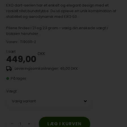
EXO dart-serien har et enkelt og elegant design med et
radialt rillet bundstykke. Du vil opleve en unik kombination af
stabilitet og aerodynamik med EXO 03.
Pilene findes i 21 og 23 gram - vælg din ønskede vægt i
boksen herunder.
Varenr.:
T190311-2
1
sæt
DKK
449,00
45,00 DKK
På lager
Vægt
-
+