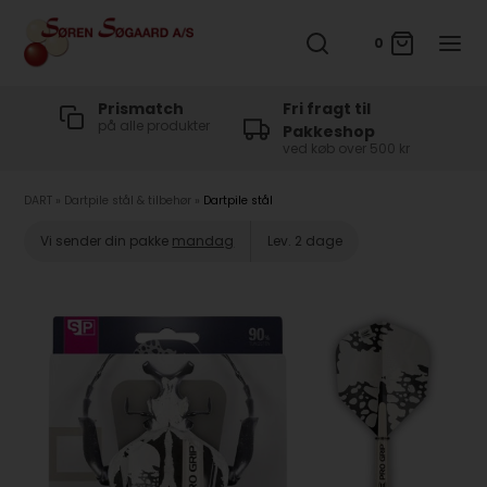
0
t
Prismatch
Fri fragt til
på alle produkter
Pakkeshop
ved køb over 500 kr
DART
»
Dartpile stål & tilbehør
»
Dartpile stål
Vi sender din pakke
mandag
Lev. 2 dage