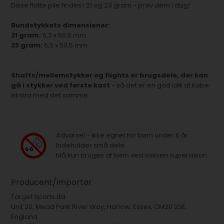
Disse flotte pile findes i 21 og 23 gram - prøv dem i dag!
Bundstykkets dimensioner:
21 gram:
6,3 x 50,5 mm
23 gram:
6,5 x 50,5 mm
Shafts/mellemstykker og flights er brugsdele, der kan
gå i stykker ved første kast
- så det er en god idé at købe
ekstra med det samme.
Advarsel - ikke egnet for børn under 6 år.
Indeholder små dele.
Må kun bruges af børn ved voksen supervision.
Producent/importør
Target Sports Ltd
Unit 20, Mead Park River Way, Harlow, Essex, CM20 2SE,
England