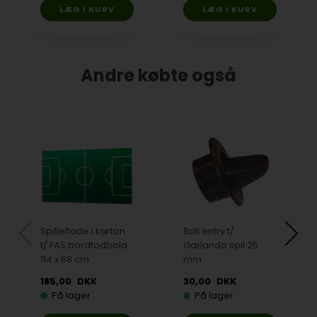
Andre købte også
Spilleflade i karton
Ball entry t/
t/ FAS bordfodbold
Garlando spil 25
114 x 68 cm
mm
185,00
DKK
30,00
DKK
På lager
På lager