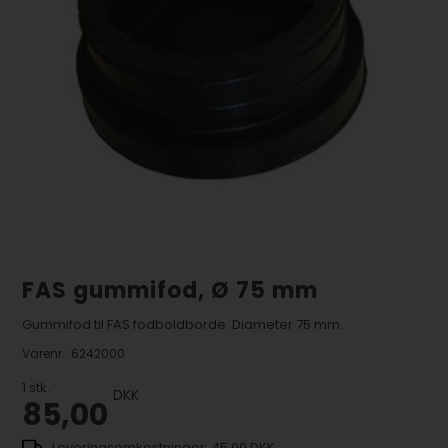
FAS gummifod, Ø 75 mm
Gummifod til FAS fodboldborde. Diameter 75 mm.
Varenr.:
6242000
1
stk.
DKK
85,00
45,00 DKK