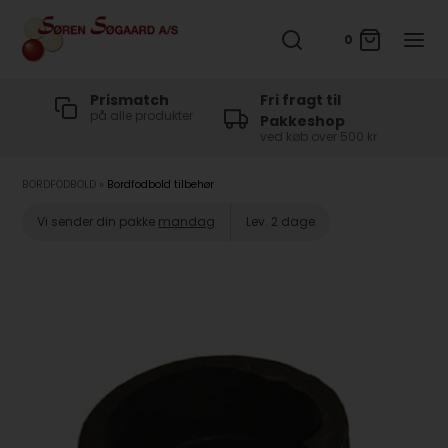
0
t
Prismatch
Fri fragt til
på alle produkter
Pakkeshop
ved køb over 500 kr
BORDFODBOLD
»
Bordfodbold tilbehør
Vi sender din pakke
mandag
Lev. 2 dage