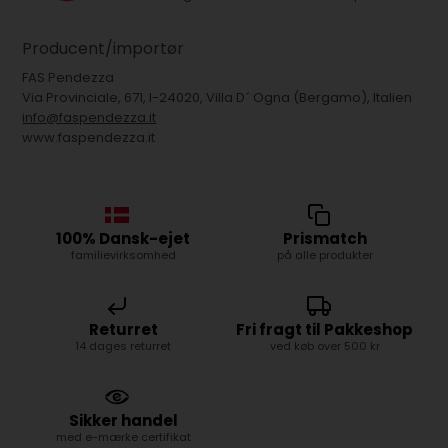
Producent/importør
FAS Pendezza
Via Provinciale, 671, I-24020, Villa D´ Ogna (Bergamo), Italien
info@faspendezza.it
www.faspendezza.it
100% Dansk-ejet
Prismatch
familievirksomhed
på alle produkter
Returret
Fri fragt til Pakkeshop
14 dages returret
ved køb over 500 kr
Sikker handel
med e-mærke certifikat