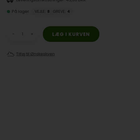
På lager
VEJLE
:
8
GREVE
:
4
-
+
Tilføj til Ønskeskyen