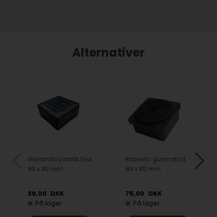
Alternativer
Garlando plastik fod
Roberto gummifod
90 x 90 mm
80 x 80 mm
39,00
DKK
75,00
DKK
På lager
På lager