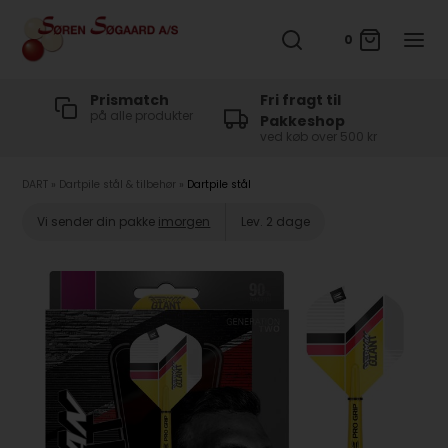
0
t
Prismatch
Fri fragt til
på alle produkter
Pakkeshop
ved køb over 500 kr
DART
»
Dartpile stål & tilbehør
»
Dartpile stål
Vi sender din pakke
imorgen
Lev. 2 dage