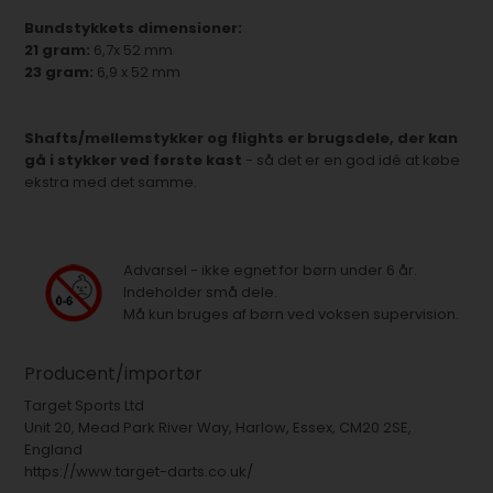
Bundstykkets dimensioner:
21 gram:
6,7x 52 mm
23 gram:
6,9 x 52 mm
Shafts/mellemstykker og flights er brugsdele, der kan
gå i stykker ved første kast
- så det er en god idé at købe
ekstra med det samme.
Advarsel - ikke egnet for børn under 6 år.
Indeholder små dele.
Må kun bruges af børn ved voksen supervision.
Producent/importør
Target Sports Ltd
Unit 20, Mead Park River Way, Harlow, Essex, CM20 2SE,
England
https://www.target-darts.co.uk/