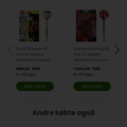
Scott Williams G2
Stephen Bunting G5
90% NT steeltip
95% NT steeltip
dartpile fra Target -
dartpile fra Target -
23 gram
23 gram
899,00
DKK
1.049,00
DKK
På lager
På lager
Andre købte også