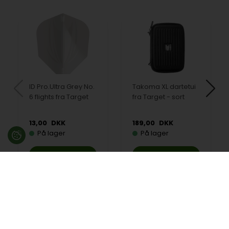
ID Pro.Ultra Grey No.
Takoma XL dartetui
6 flights fra Target
fra Target - sort
13,00
DKK
189,00
DKK
På lager
På lager