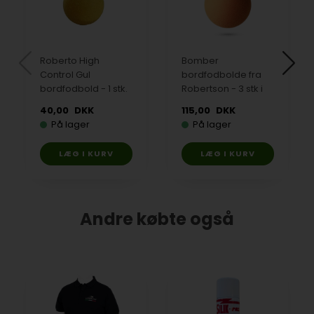
Roberto High
Bomber
Control Gul
bordfodbolde fra
bordfodbold - 1 stk.
Robertson - 3 stk i
orange
40,00
DKK
115,00
DKK
På lager
På lager
Andre købte også