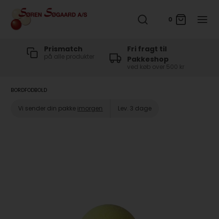
0
t
Prismatch
Fri fragt til
på alle produkter
Pakkeshop
ved køb over 500 kr
BORDFODBOLD
Vi sender din pakke
imorgen
Lev. 3 dage