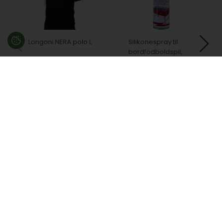
Longoni NERA polo L
Silikonespray til
bordfodboldspil,
400 ml
469,00
DKK
115,00
DKK
På lager
På lager
Besøg en af vores butikker
Ladegaardsvej 10, 7100 Vejle
Agenavej 39F, 2670 Greve