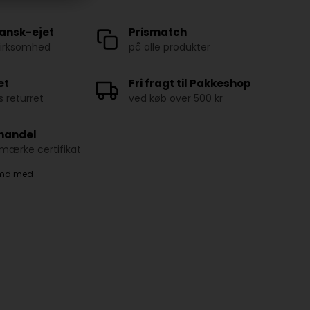
ansk-ejet
Prismatch
virksomhed
på alle produkter
et
Fri fragt til Pakkeshop
 returret
ved køb over 500 kr
 handel
ærke certifikat