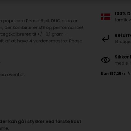
100% D
familie
 populære Phase 6 pil. DUO pilen er
, der kombinerer stil og performance!
ægtkalibreret til +/- 0,1 gram -
Returr
olt af at have 4 verdensmestre. Phase
14 dages
Sikker
.
med e-m
sen ovenfor.
er kan gå i stykker ved første kast
mme.