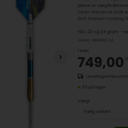
pilene er vægtkalibreret
Team Unicorn er stolt 
DUO titanium coating i 
Fås i 22 og 24 gram - 
Varenr.:
UN29822-24
1
sæt
749,00
Få på lager
Vægt