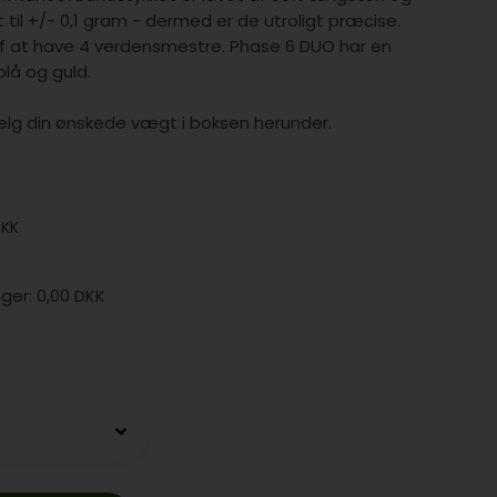
 til +/- 0,1 gram - dermed er de utroligt præcise.
af at have 4 verdensmestre. Phase 6 DUO har en
blå og guld.
vælg din ønskede vægt i boksen herunder.
DKK
0,00 DKK