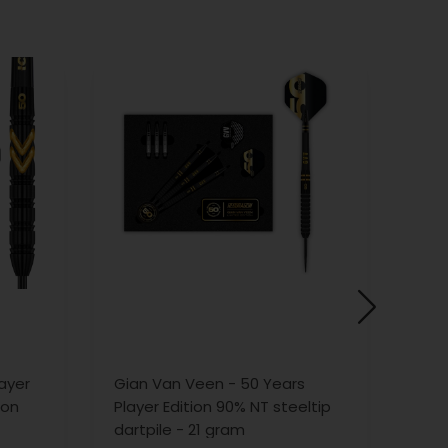
ayer
Gian Van Veen - 50 Years
Winm
ion
Player Edition 90% NT steeltip
dart
dartpile - 21 gram