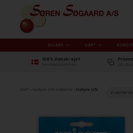
BILLARD
DART
BORDTE
100% Dansk-ejet
Prism
familievirksomhed
på alle 
DART
»
Dartpile stål & tilbehør
»
Dartpile stål
Vi sender d