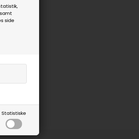
tatistik,
n samt
es side
Statistiske