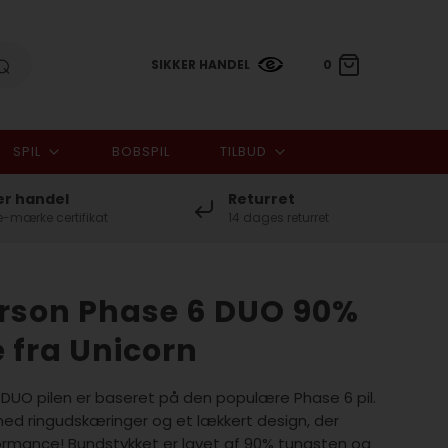
SIKKER HANDEL
0
SPIL
BOBSPIL
TILBUD
0,00 DKK
er handel
Returret
-mærke certifikat
14 dages returret
rson Phase 6 DUO 90%
e fra Unicorn
DUO pilen er baseret på den populære Phase 6 pil.
med ringudskæringer og et lækkert design, der
formance! Bundstykket er lavet af 90% tungsten og