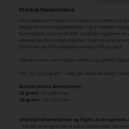
Produktbeskrivelse
Gary Anderson Phase 6 DUO pilen er baseret på den
designet med ringudskæringer og et lækkert design
Bundstykket er lavet af 90% tungsten og pilene er v
dermed er de utroligt præcise. Team Unicorn er st
6 DUO har en DUO titanium coating i blå og guld.
Pilen kommer med Gripper shafts og Ultrafly Flights
Fås i 22 og 24 gram - vælg din ønskede vægt i bok
Bundstykkets dimensioner:
22 gram:
7,2 x 48,5 mm
24 gram:
7,5 x 50,7 mm
Shafts/mellemstykker og flights er brugsdele, d
- så det er en god idé at købe ekstra med det sa