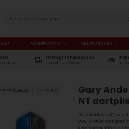
NNIS
BORDFODBOLD
SHUFFLEBOARD
I alt
atch
Fri fragt til Pakkeshop
Sikk
produkter
ved køb over 500 kr
med e
Gary Ande
in pakke
imorgen
Lev. 2 dage
NT dartpil
Gary Anderson Phase 6 
DUO pilen er designet 
kombinerer stil og per