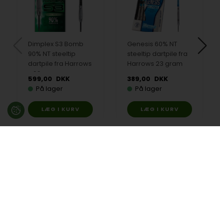
Dimplex S3 Bomb
Genesis 60% NT
90% NT steeltip
steeltip dartpile fra
dartpile fra Harrows
Harrows 23 gram
- 23 gram
599,00
DKK
389,00
DKK
På lager
På lager
Besøg en af vores butikker
Ladegaardsvej 10, 7100 Vejle
Agenavej 39F, 2670 Greve