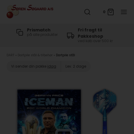
0
Prismatch
Fri fragt til
Sikk
på alle produkter
med e
Pakkeshop
ved køb over 500 kr
DART
»
Dartpile stål & tilbehør
»
Dartpile stål
Vi sender din pakke
idag
Lev. 2 dage