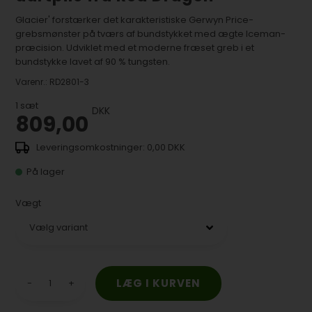
Glacier' forstærker det karakteristiske Gerwyn Price-
grebsmønster på tværs af bundstykket med ægte Iceman-
præcision. Udviklet med et moderne fræset greb i et
bundstykke lavet af 90 % tungsten.
Varenr.:
RD2801-3
1
sæt
DKK
809,00
0,00 DKK
På lager
Vægt
-
+