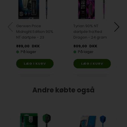
Gerwen Price
Tyrian 90% NT
Midnight Edition 90%
dartpile fra Red
NT dartpile - 23
Dragon - 24 gram
gram
889,00
DKK
809,00
DKK
På lager
På lager
Andre købte også