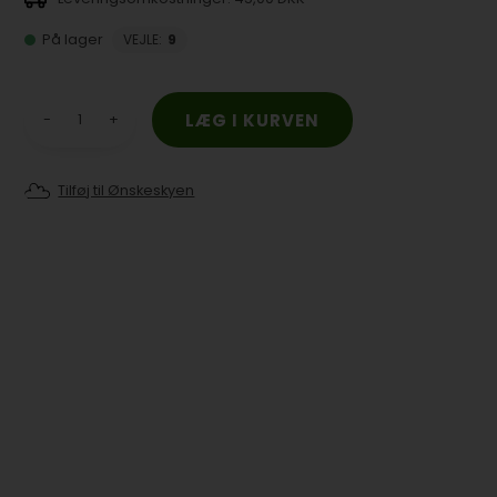
På lager
VEJLE
:
9
-
+
Tilføj til Ønskeskyen