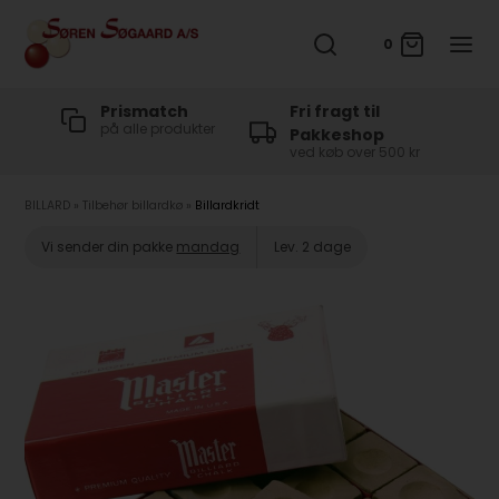
0
t
Prismatch
Fri fragt til
på alle produkter
Pakkeshop
ved køb over 500 kr
BILLARD
»
Tilbehør billardkø
»
Billardkridt
Vi sender din pakke
mandag
Lev. 2 dage