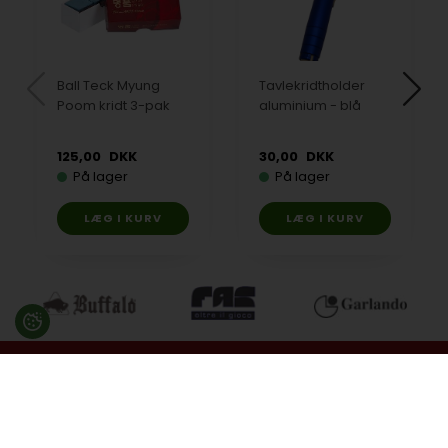
Ball Teck Myung
Tavlekridtholder
Poom kridt 3-pak
aluminium - blå
125,00
DKK
30,00
DKK
På lager
På lager
Besøg en af vores butikker
Ladegaardsvej 10, 7100 Vejle
Agenavej 39F, 2670 Greve