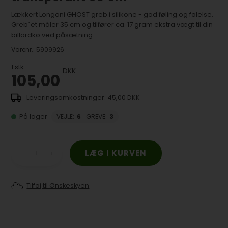
Lækkert Longoni GHOST greb i silikone - god føling og følelse.
Greb´et måler 35 cm og tilfører ca. 17 gram ekstra vægt til din
billardkø ved påsætning.
Varenr.:
5909926
1
stk.
DKK
105,00
45,00 DKK
På lager
VEJLE
:
6
GREVE
:
3
-
+
Tilføj til Ønskeskyen