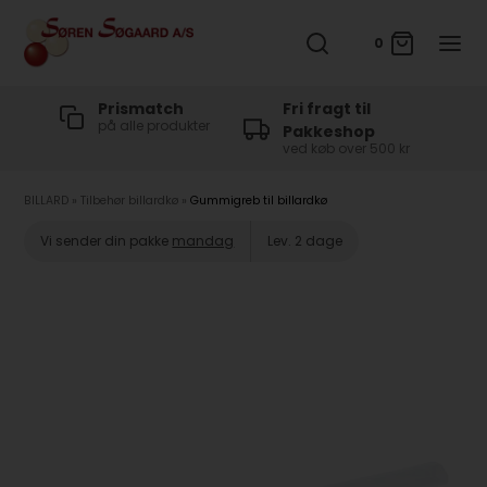
0
t
Prismatch
Fri fragt til
på alle produkter
Pakkeshop
ved køb over 500 kr
BILLARD
»
Tilbehør billardkø
»
Gummigreb til billardkø
Vi sender din pakke
mandag
Lev. 2 dage