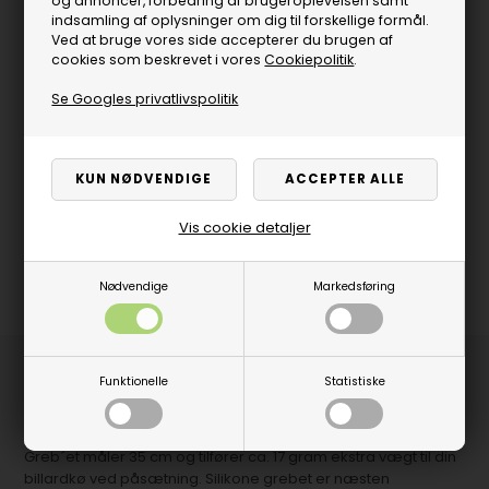
og annoncer, forbedring af brugeroplevelsen samt
indsamling af oplysninger om dig til forskellige formål.
Ved at bruge vores side accepterer du brugen af
cookies som beskrevet i vores
Cookiepolitik
.
Se Googles privatlivspolitik
Vis cookie detaljer
Nødvendige
Markedsføring
Produktbeskrivelse
Funktionelle
Statistiske
Lækkert Longoni GHOST greb i silikone - god føling og følelse.
Greb´et måler 35 cm og tilfører ca. 17 gram ekstra vægt til din
billardkø ved påsætning. Silikone grebet er næsten