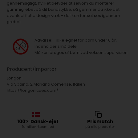
gennemsigtigt, hvilket betyder at selvom du monterer
gummigrebet på dit bundstykke, så gemmer du ikke det
eventuel flotte design væk - det kan fortsat ses igennem
grebet.
Advarsel - ikke egnet for børn under 6 år.
Indeholder små dele.
Må kun bruges af børn ved voksen supervision.
Producent/importør
Longoni
Via Spaino, 2 Mariano Comense, Italien
https://longonicues.com/
100% Dansk-ejet
Prismatch
familievirksomhed
på alle produkter