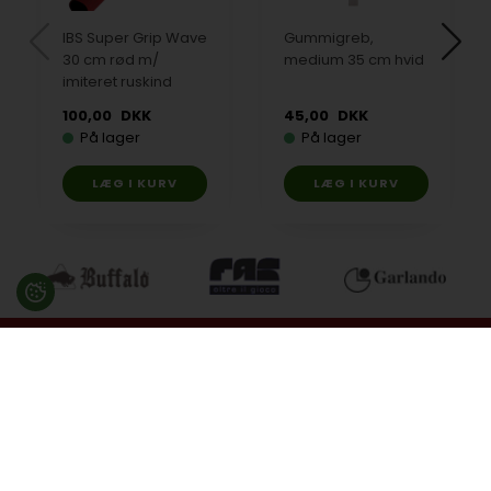
IBS Super Grip Wave
Gummigreb,
30 cm rød m/
medium 35 cm hvid
imiteret ruskind
100,00
DKK
45,00
DKK
På lager
På lager
Besøg en af vores butikker
Ladegaardsvej 10, 7100 Vejle
Agenavej 39F, 2670 Greve
Åbningstider: