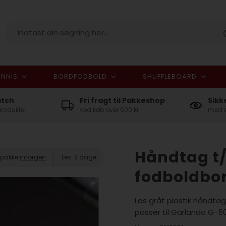
NNIS
BORDFODBOLD
SHUFFLEBOARD
I alt
atch
Fri fragt til Pakkeshop
Sikk
produkter
ved køb over 500 kr
med e
Håndtag t
n pakke
imorgen
Lev. 2 dage
fodboldbo
Løs gråt plastik håndta
passer til Garlando G-