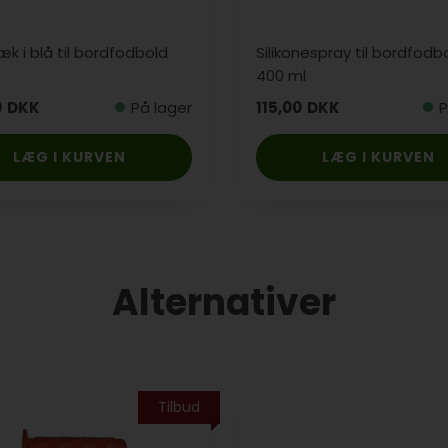
k i blå til bordfodbold
Silikonespray til bordfodbo
400 ml
0
DKK
På lager
115,00
DKK
P
LÆG I KURVEN
LÆG I KURVEN
Alternativer
Tilbud