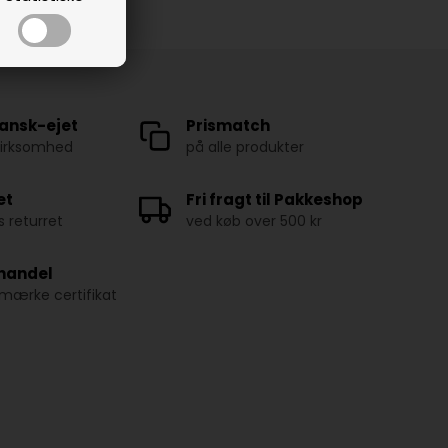
ansk-ejet
Prismatch
virksomhed
på alle produkter
et
Fri fragt til Pakkeshop
 returret
ved køb over 500 kr
 handel
ærke certifikat