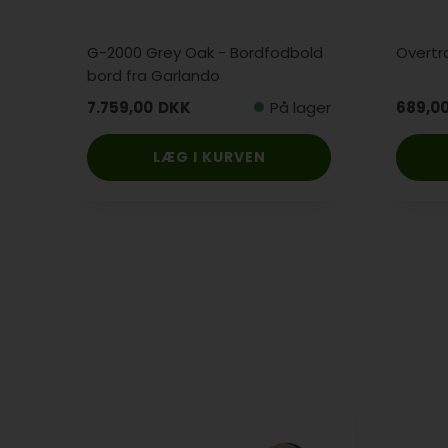
G-2000 Grey Oak - Bordfodbold
Overtræ
bord fra Garlando
7.759,00
DKK
På lager
689,0
LÆG I KURVEN