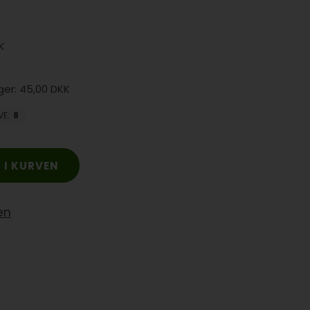
K
45,00 DKK
VE
:
8
en