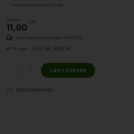
minimumsgrænse for salg
1
pakke
DKK
11,00
45,00 DKK
På lager
VEJLE
:
68
GREVE
:
9
-
+
Tilføj til Ønskeskyen