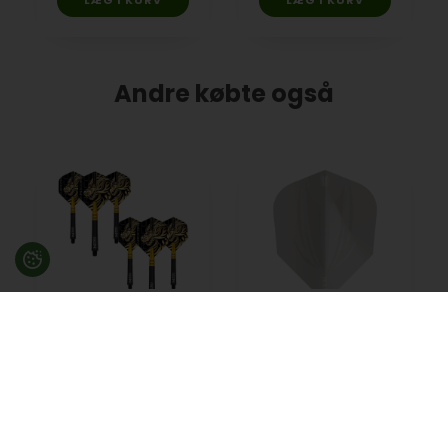
Andre købte også
Jonny Clayton Nitro
ID Pro.Ultra Grey No.
Ionic shaft & flights
6 flights fra Target
sort/guld, 2 sæt
85,00
DKK
13,00
DKK
På lager
På lager