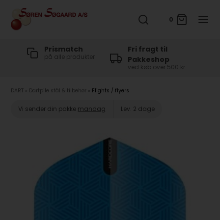
0
t
Prismatch
Fri fragt til
på alle produkter
Pakkeshop
ved køb over 500 kr
DART
»
Dartpile stål & tilbehør
»
Flights / flyers
Vi sender din pakke
mandag
Lev. 2 dage