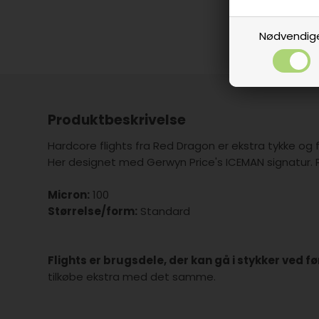
Nødvendig
Produktbeskrivelse
Hardcore flights fra Red Dragon er ekstra tykke og f
Her designet med Gerwyn Price's ICEMAN signatur. Pa
Micron:
100
Størrelse/form:
Standard
Flights er brugsdele, der kan gå i stykker ved f
tilkøbe ekstra med det samme.