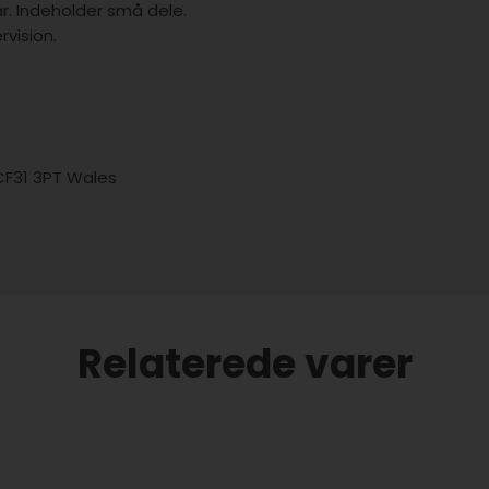
år. Indeholder små dele.
vision.
 CF31 3PT Wales
Relaterede varer