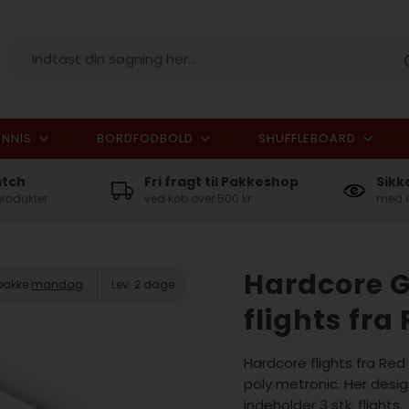
NNIS
BORDFODBOLD
SHUFFLEBOARD
I alt
atch
Fri fragt til Pakkeshop
Sikk
produkter
ved køb over 500 kr
med e
Hardcore G
 pakke
mandag
Lev. 2 dage
flights fr
Hardcore flights fra Red
poly metronic. Her desi
indeholder 3 stk. flights.