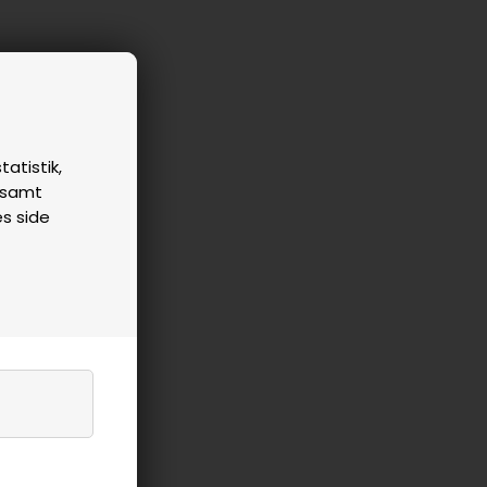
tatistik,
n samt
es side