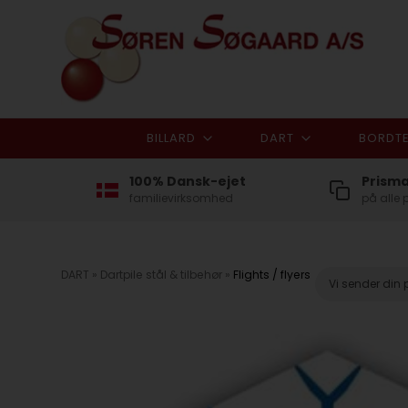
BILLARD
DART
BORDTE
100% Dansk-ejet
Prism
familievirksomhed
på alle 
DART
»
Dartpile stål & tilbehør
»
Flights / flyers
Vi sender din