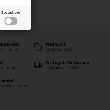
Statistiske
ansk-ejet
Prismatch
virksomhed
på alle produkter
et
Fri fragt til Pakkeshop
 returret
ved køb over 500 kr
 handel
ærke certifikat