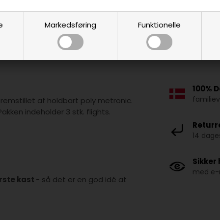
e
Markedsføring
Funktionelle
100% D
familie
remstillet af holdbart poly metronic.
kken indeholder 3 stk. flights.
Returr
14 dages
Sikker
med e-m
ørste kast
- så det er en god idé at