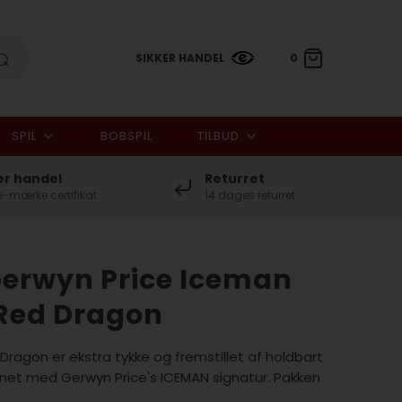
SIKKER HANDEL
0
SPIL
BOBSPIL
TILBUD
0,00 DKK
er handel
Returret
-mærke certifikat
14 dages returret
erwyn Price Iceman
a Red Dragon
 Dragon er ekstra tykke og fremstillet af holdbart
gnet med Gerwyn Price's ICEMAN signatur. Pakken