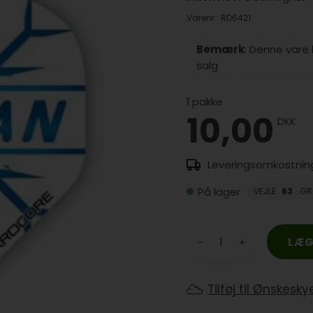
Varenr.:
RD6421
Bemærk
: Denne vare
salg
1
pakke
10,00
DKK
På lager
VEJLE
:
63
GR
-
+
Tilføj til Ønskesky