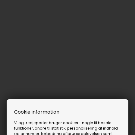
Cookie information
Vi og tredjeparter bruger cookies - nogle til basale
funktioner, andre til statistik, personalisering af indhold
og annoncer, forbedring af brugeroplevelsen samt