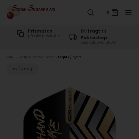
0
t
Prismatch
Fri fragt til
på alle produkter
Pakkeshop
ved køb over 500 kr
DART
»
Dartpile stål & tilbehør
»
Flights / flyers
Lev. 14 dage