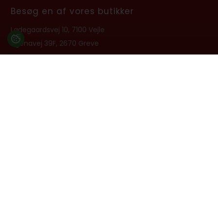
Besøg en af vores butikker
Ladegaardsvej 10, 7100 Vejle
Agenavej 39F, 2670 Greve
Åbningstider:
Man-Fre kl. 10:00 - 16:30
Lukket på alle helligdage, Grundlovsdag, Påskelørdag og
dagen efter Kristi Himmelfart.
info@billard.dk
- Tlf.
70 13 13 33
CVR: 42961213
Tilmeld nyhedsbrev
Få tilbud, guides og produktnyheder i vores nyhedsbrev.
Du kan til enhver tid afmelde igen.