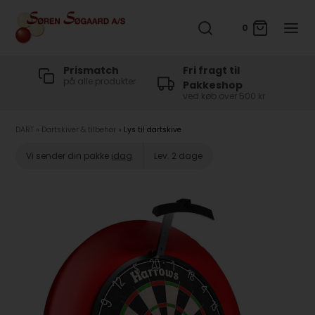
0
t
Prismatch
Fri fragt til
på alle produkter
Pakkeshop
ved køb over 500 kr
DART
»
Dartskiver & tilbehør
»
Lys til dartskive
Vi sender din pakke
idag
Lev. 2 dage