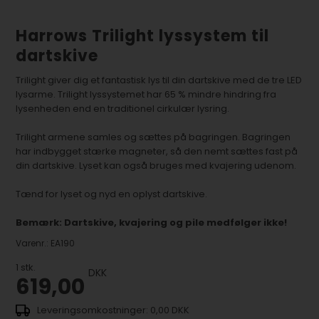
Harrows Trilight lyssystem til
dartskive
Trilight giver dig et fantastisk lys til din dartskive med de tre LED
lysarme. Trilight lyssystemet har 65 % mindre hindring fra
lysenheden end en traditionel cirkulær lysring.
Trilight armene samles og sættes på bagringen. Bagringen
har indbygget stærke magneter, så den nemt sættes fast på
din dartskive. Lyset kan også bruges med kvajering udenom.
Tænd for lyset og nyd en oplyst dartskive.
Bemærk: Dartskive, kvajering og pile medfølger ikke!
Varenr.:
EA190
1
stk.
DKK
619,00
0,00 DKK