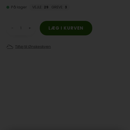
På lager
VEJLE
:
29
GREVE
:
3
-
+
Tilføj til Ønskeskyen