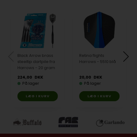
Black Arrow brass
Retina flights
steeltip dartpile fra
Harrows - 5510 blå
Harrows - 20 gram
224,00
DKK
20,00
DKK
På lager
På lager