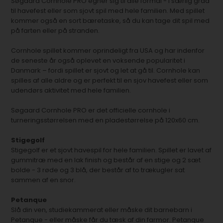
Søgaard Cornhole PRO egner sig til alle formål - i særlig grad
til havefest eller som sjovt spil med hele familien. Med spillet
kommer også en sort bæretaske, så du kan tage dit spil med
på farten eller på stranden.
Cornhole spillet kommer oprindeligt fra USA og har indenfor
de seneste år også oplevet en voksende popularitet i
Danmark – fordi spillet er sjovt og let at gå til. Cornhole kan
spilles af alle aldre og er perfekt til en sjov havefest eller som
udendørs aktivitet med hele familien.
Søgaard Cornhole PRO er det officielle cornhole i
turneringsstørrelsen med en pladestørrelse på 120x60 cm.
Stigegolf
Stigegolf er et sjovt havespil for hele familien. Spillet er lavet af
gummitræ med en lak finish og består af en stige og 2 sæt
bolde - 3 røde og 3 blå, der består af to trækugler sat
sammen af en snor.
Petanque
Slå din ven, studiekammerat eller måske dit barnebarn i
Petanque - eller måske får du tæsk af din farmor. Petanque