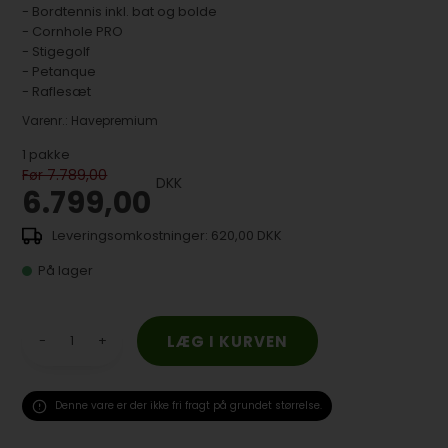
- Bordtennis inkl. bat og bolde
- Cornhole PRO
- Stigegolf
- Petanque
- Raflesæt
Varenr.:
Havepremium
1
pakke
Før 7.789,00
DKK
6.799,00
620,00 DKK
På lager
-
+
Denne vare er der ikke fri fragt på grundet størrelse.