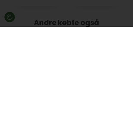
Andre købte også
Tilbud
Tilbud
Spisebord
2 stk. Raflebægre i
valuepack - Flex-
læder NATUR m/
net, 2 bats & 3
underlag og 12
bolde
terninger
359,00
DKK
139,00
DKK
414,00
165,00
På lager
På lager