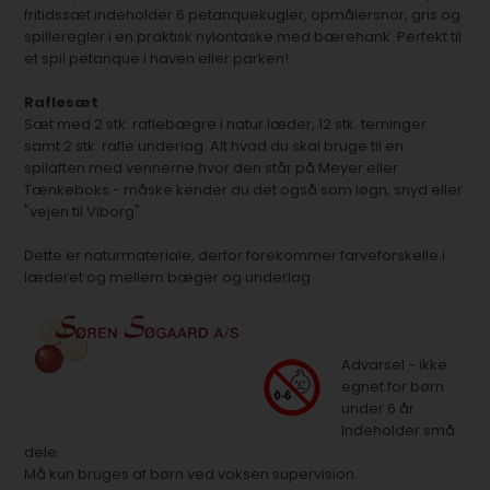
fritidssæt indeholder 6 petanquekugler, opmålersnor, gris og
spilleregler i en praktisk nylontaske med bærehank. Perfekt til
et spil petanque i haven eller parken!
Raflesæt
Sæt med 2 stk. raflebægre i natur læder, 12 stk. terninger
samt 2 stk. rafle underlag. Alt hvad du skal bruge til en
spilaften med vennerne hvor den står på Meyer eller
Tænkeboks - måske kender du det også som løgn, snyd eller
"vejen til Viborg".
Dette er naturmateriale, derfor forekommer farveforskelle i
læderet og mellem bæger og underlag
Advarsel - ikke
egnet for børn
under 6 år.
Indeholder små
dele.
Må kun bruges af børn ved voksen supervision.