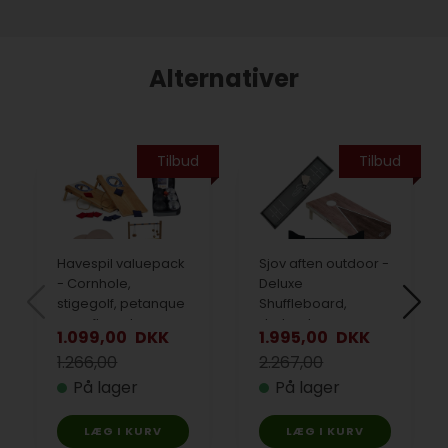
Alternativer
Tilbud
Tilbud
Havespil valuepack
Sjov aften outdoor -
- Cornhole,
Deluxe
stigegolf, petanque
Shuffleboard,
og raflesæt
dartsæt og
1.099,00
DKK
1.995,00
DKK
Cornhole
1.266,00
2.267,00
På lager
På lager