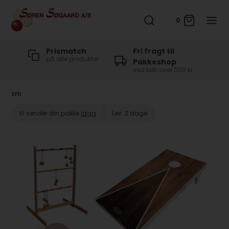
0
t
Prismatch
Fri fragt til
på alle produkter
Pakkeshop
ved køb over 500 kr
SPIL
Vi sender din pakke
idag
Lev. 2 dage