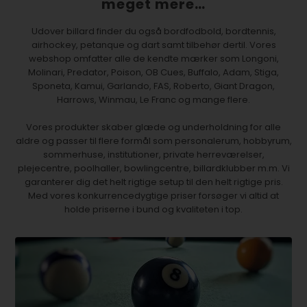
meget mere…
Udover billard finder du også bordfodbold, bordtennis,
airhockey, petanque og dart samt tilbehør dertil. Vores
webshop omfatter alle de kendte mærker som Longoni,
Molinari, Predator, Poison, OB Cues, Buffalo, Adam, Stiga,
Sponeta, Kamui, Garlando, FAS, Roberto, Giant Dragon,
Harrows, Winmau, Le Franc og mange flere.
Vores produkter skaber glæde og underholdning for alle
aldre og passer til flere formål som personalerum, hobbyrum,
sommerhuse, institutioner, private herreværelser,
plejecentre, poolhaller, bowlingcentre, billardklubber m.m. Vi
garanterer dig det helt rigtige setup til den helt rigtige pris.
Med vores konkurrencedygtige priser forsøger vi altid at
holde priserne i bund og kvaliteten i top.