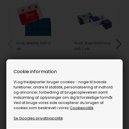
Kridt, Master blå 12
Kridt, Blue Diamond
stk
blå 2 stk.
70,00
DKK
50,00
DKK
På lager
På lager
Cookie information
Vi og tredjeparter bruger cookies - nogle til basale
funktioner, andre til statistik, personalisering af indhold
og annoncer, forbedring af brugeroplevelsen samt
indsamling af oplysninger om dig til forskellige formål.
Ved at bruge vores side accepterer du brugen af
cookies som beskrevet i vores
Cookiepolitik
.
Se Googles privatlivspolitik