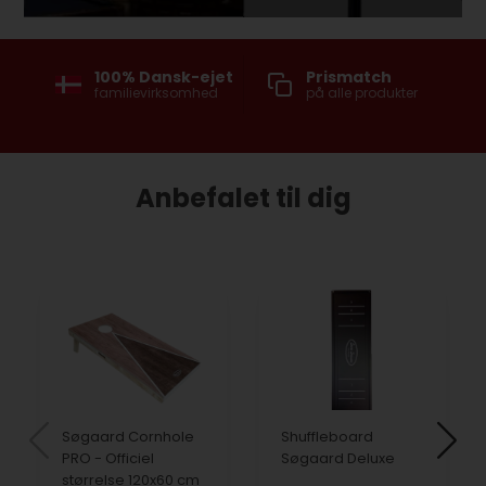
100% Dansk-ejet
Prismatch
Fri fragt ti
familievirksomhed
på alle produkter
Pakkesho
ved køb over
Anbefalet til dig
Søgaard Cornhole
Shuffleboard
PRO - Officiel
Søgaard Deluxe
størrelse 120x60 cm