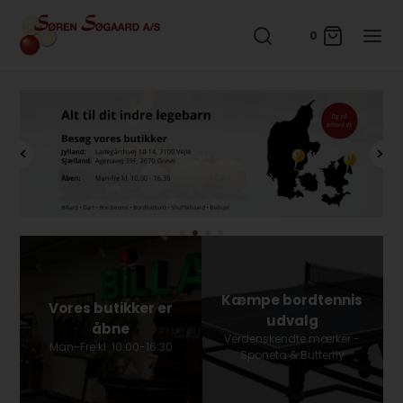
0
Kæmpe bordtennis
Vores butikker er
udvalg
åbne
Verdenskendte mærker -
Man-Fre kl. 10:00-16:30
Sponeta & Butterfly