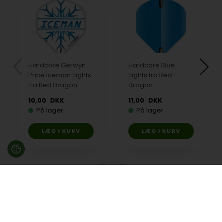
Hardcore Gerwyn
Hardcore Blue
Price Iceman flights
flights fra Red
fra Red Dragon
Dragon
10,00
DKK
11,00
DKK
På lager
På lager
Besøg en af vores butikker