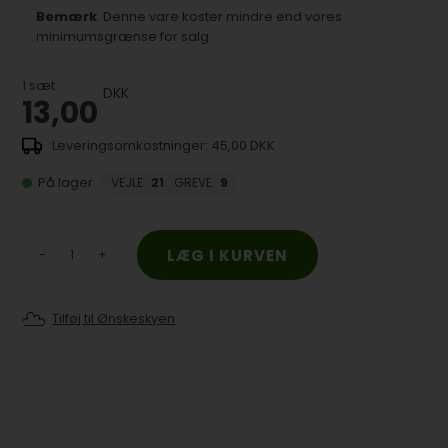
Bemærk
: Denne vare koster mindre end vores
minimumsgrænse for salg
1
sæt
DKK
13,00
45,00 DKK
På lager
VEJLE
:
21
GREVE
:
9
-
+
Tilføj til Ønskeskyen