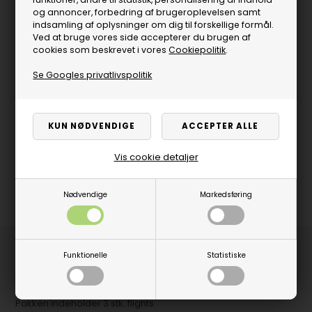
og annoncer, forbedring af brugeroplevelsen samt
indsamling af oplysninger om dig til forskellige formål.
Ved at bruge vores side accepterer du brugen af
cookies som beskrevet i vores
Cookiepolitik
.
Se Googles privatlivspolitik
Vis cookie detaljer
Nødvendige
Markedsføring
Produktbeskrivelse
Funktionelle
Statistiske
ID Pro.Ultra No. 6 flights fra Target er ekstra holdbare og
fremstillet med UV print, der forbedrer grebet om shaftet.
Pakken indeholder 3 stk. flights.