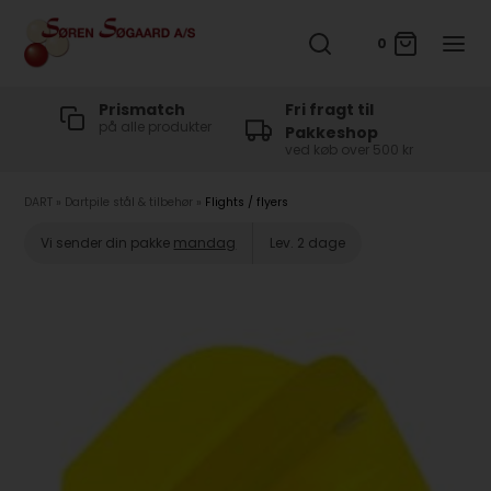
0
t
Prismatch
Fri fragt til
på alle produkter
Pakkeshop
ved køb over 500 kr
DART
»
Dartpile stål & tilbehør
»
Flights / flyers
Vi sender din pakke
mandag
Lev. 2 dage