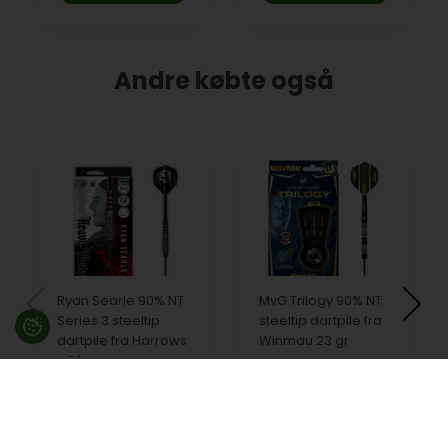
Andre købte også
Ryan Searle 90% NT
MvG Trilogy 90% NT
Series 3 steeltip
steeltip dartpile fra
dartpile fra Harrows
Winmau 23 gr
- 30 gram
799,00
DKK
699,00
DKK
På lager
På lager