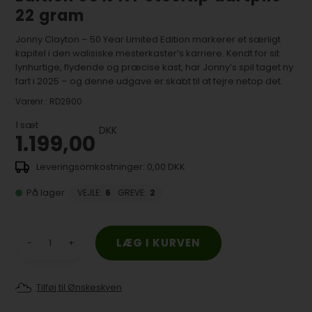
22 gram
Jonny Clayton – 50 Year Limited Edition markerer et særligt
kapitel i den walisiske mesterkaster’s karriere. Kendt for sit
lynhurtige, flydende og præcise kast, har Jonny’s spil taget ny
fart i 2025 – og denne udgave er skabt til at fejre netop det.
Varenr.:
RD2900
1
sæt
DKK
1.199,00
0,00 DKK
På lager
VEJLE
:
6
GREVE
:
2
-
+
Tilføj til Ønskeskyen