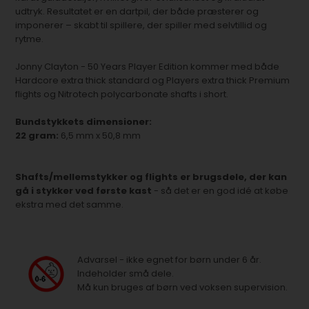
udtryk. Resultatet er en dartpil, der både præsterer og
imponerer – skabt til spillere, der spiller med selvtillid og
rytme.
Jonny Clayton - 50 Years Player Edition kommer med både
Hardcore extra thick standard og Players extra thick Premium
flights og Nitrotech polycarbonate shafts i short.
Bundstykkets dimensioner:
22 gram:
6,5 mm x 50,8 mm
Shafts/mellemstykker og flights er brugsdele, der kan
gå i stykker ved første kast
- så det er en god idé at købe
ekstra med det samme.
Advarsel - ikke egnet for børn under 6 år.
Indeholder små dele.
Må kun bruges af børn ved voksen supervision.