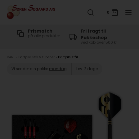
0
t
Prismatch
Fri fragt til
på alle produkter
Pakkeshop
ved køb over 500 kr
DART
»
Dartpile stål & tilbehør
»
Dartpile stål
Vi sender din pakke
mandag
Lev. 2 dage