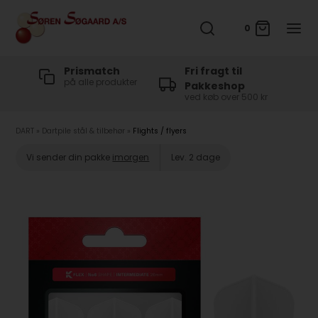
0
t
Prismatch
Fri fragt til
på alle produkter
Pakkeshop
ved køb over 500 kr
DART
»
Dartpile stål & tilbehør
»
Flights / flyers
Vi sender din pakke
imorgen
Lev. 2 dage