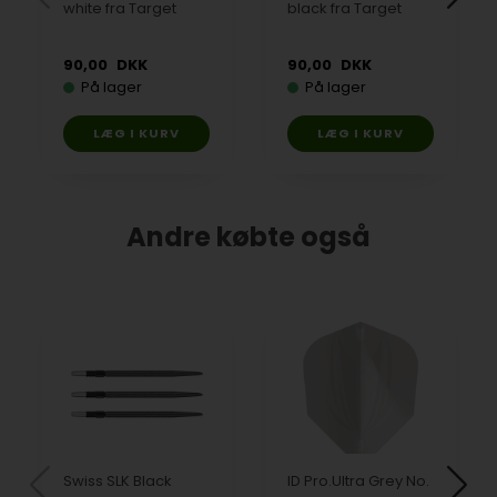
white fra Target
black fra Target
90,00
DKK
90,00
DKK
På lager
På lager
Andre købte også
Swiss SLK Black
ID Pro.Ultra Grey No.