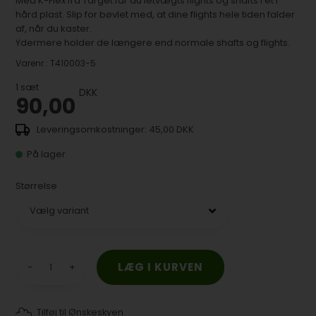
Med K-Flex fra Target får du letvægts flights og shafts i ét i
hård plast. Slip for bøvlet med, at dine flights hele tiden falder
af, når du kaster.
Ydermere holder de længere end normale shafts og flights.
Varenr.:
T410003-5
1
sæt
DKK
90,00
45,00 DKK
På lager
Størrelse
-
+
Tilføj til Ønskeskyen