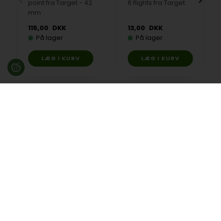
point fra Target - 42
6 flights fra Target
mm
115,00
DKK
13,00
DKK
På lager
På lager
Besøg en af vores butikker
Ladegaardsvej 10, 7100 Vejle
Agenavej 39F, 2670 Greve
Åbningstider:
Man-Fre kl. 10:00 - 16:30