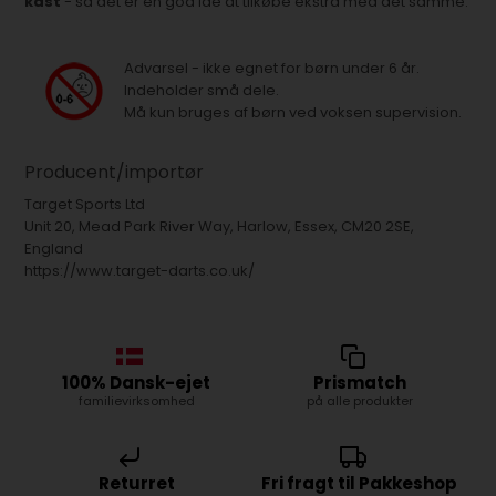
kast
- så det er en god idé at tilkøbe ekstra med det samme.
Advarsel - ikke egnet for børn under 6 år.
Indeholder små dele.
Må kun bruges af børn ved voksen supervision.
Producent/importør
Target Sports Ltd
Unit 20, Mead Park River Way, Harlow, Essex, CM20 2SE,
England
https://www.target-darts.co.uk/
100% Dansk-ejet
Prismatch
familievirksomhed
på alle produkter
Returret
Fri fragt til Pakkeshop