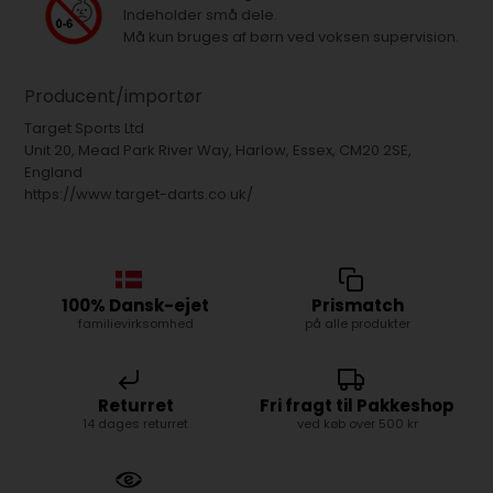
Indeholder små dele.
Må kun bruges af børn ved voksen supervision.
Producent/importør
Target Sports Ltd
Unit 20, Mead Park River Way, Harlow, Essex, CM20 2SE,
England
https://www.target-darts.co.uk/
100% Dansk-ejet
Prismatch
familievirksomhed
på alle produkter
Returret
Fri fragt til Pakkeshop
14 dages returret
ved køb over 500 kr