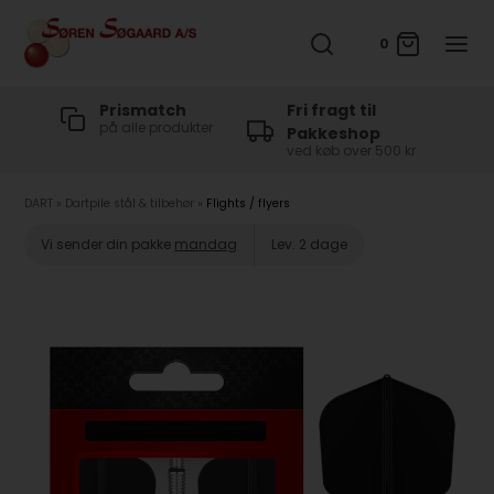
0
t
Prismatch
Fri fragt til
på alle produkter
Pakkeshop
ved køb over 500 kr
DART
»
Dartpile stål & tilbehør
»
Flights / flyers
Vi sender din pakke
mandag
Lev. 2 dage