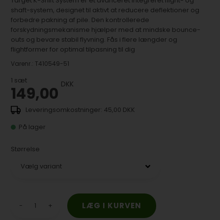
Target K-Shift System er et avanceret integreret flight- og
shaft-system, designet til aktivt at reducere deflektioner og
forbedre pakning af pile. Den kontrollerede
forskydningsmekanisme hjælper med at mindske bounce-
outs og bevare stabil flyvning. Fås i flere længder og
flightformer for optimal tilpasning til dig
Varenr.:
T410549-51
1
sæt
DKK
149,00
45,00 DKK
På lager
Størrelse
-
+