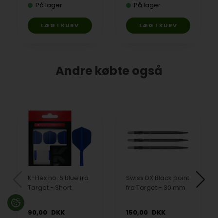
På lager
På lager
Andre købte også
K-Flex no. 6 Blue fra
Swiss DX Black point
Target - Short
fra Target - 30 mm
90,00
DKK
150,00
DKK