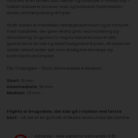
rammes af en anden dart, flekser og forskyder K-shiften sig –
hvilket reducerer bounce-outs og forbedrer fastholdelse i
skiven ved tæt pakning af tripler.
Shaft-basen er fremstillet i letvægtsaluminium og er forsynet
med radialriller, der giver ekstra greb ved montering og
afmontering. En gummi O-ring kombineret med et 2BA-
gevind sikrer en tæt og stabil fastgørelse til pilen, så systemet
sidder sikkert under spil, men stadig kan bevæge sig
kontrolleret ved impact.
Fås i 3 længder - Short, Intermediate & Medium.
Short
: 19 mm.
Intermediate
: 26 mm.
Medium
: 33 mm.
Flights er brugsdele, der kan gå i stykker ved første
kast
- så det er en god idé at tilkøbe ekstra med det samme.
Advarsel - ikke egnet for børn under 6 år.