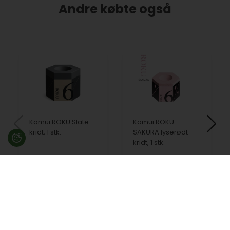
Andre købte også
Kamui ROKU Slate
Kamui ROKU
kridt, 1 stk.
SAKURA lyserødt
kridt, 1 stk.
209,00
DKK
209,00
DKK
På lager
På lager