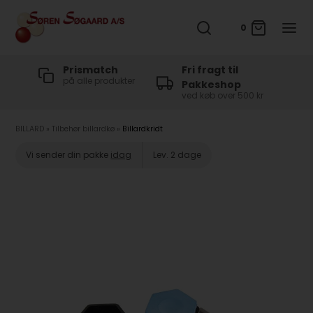
0
t
Prismatch
Fri fragt til
på alle produkter
Pakkeshop
ved køb over 500 kr
BILLARD
»
Tilbehør billardkø
»
Billardkridt
Vi sender din pakke
idag
Lev. 2 dage