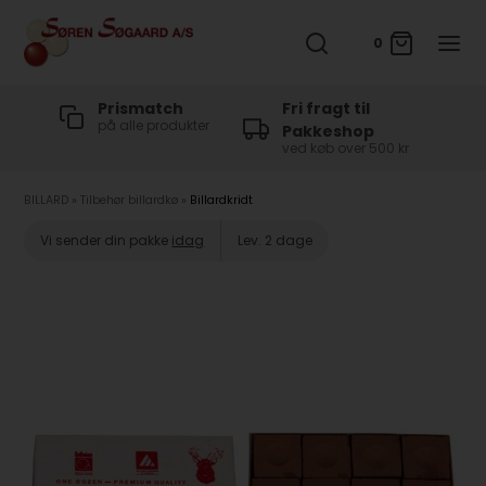
0
t
Prismatch
Fri fragt til
på alle produkter
Pakkeshop
ved køb over 500 kr
BILLARD
»
Tilbehør billardkø
»
Billardkridt
Vi sender din pakke
idag
Lev. 2 dage