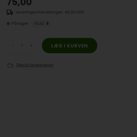
75,00
45,00 DKK
På lager
VEJLE
:
9
-
+
Tilføj til Ønskeskyen