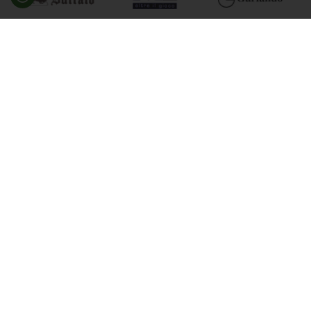
Besøg en af vores butikker
Ladegaardsvej 10, 7100 Vejle
Agenavej 39F, 2670 Greve
Åbningstider:
Man-Fre kl. 10:00 - 16:30
Lukket på alle helligdage, Grundlovsdag, Påskelørdag og
dagen efter Kristi Himmelfart.
info@billard.dk
- Tlf.
70 13 13 33
CVR: 42961213
Tilmeld nyhedsbrev