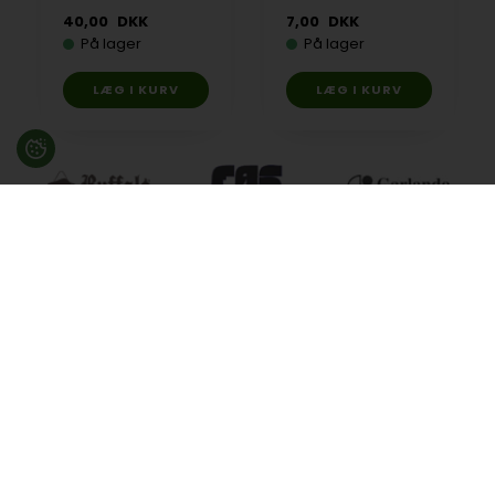
40,00
DKK
7,00
DKK
På lager
På lager
Besøg en af vores butikker
Ladegaardsvej 10, 7100 Vejle
Agenavej 39F, 2670 Greve
Åbningstider:
Man-Fre kl. 10:00 - 16:30
Lukket på alle helligdage, Grundlovsdag, Påskelørdag og
dagen efter Kristi Himmelfart.