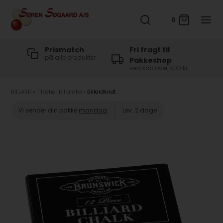
0
t
Prismatch
Fri fragt til
på alle produkter
Pakkeshop
ved køb over 500 kr
BILLARD
»
Tilbehør billardkø
»
Billardkridt
Vi sender din pakke
mandag
Lev. 2 dage