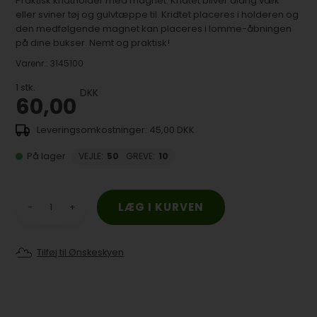
Praktisk kridtholder med magnet. Kridtet bliver aldrig væk
eller sviner tøj og gulvtæppe til. Kridtet placeres i holderen og
den medfølgende magnet kan placeres i lomme-åbningen
på dine bukser. Nemt og praktisk!
Varenr.:
3145100
1
stk.
DKK
60,00
45,00 DKK
På lager
VEJLE
:
50
GREVE
:
10
-
+
Tilføj til Ønskeskyen