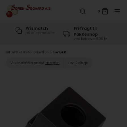
0
t
Prismatch
Fri fragt til
på alle produkter
Pakkeshop
ved køb over 500 kr
BILLARD
»
Tilbehør billardkø
»
Billardkridt
Vi sender din pakke
imorgen
Lev. 2 dage