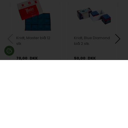
Kridt, Master blå 12
Kridt, Blue Diamond
stk
blå 2 stk.
70,00
DKK
50,00
DKK
På lager
På lager
Besøg en af vores butikker