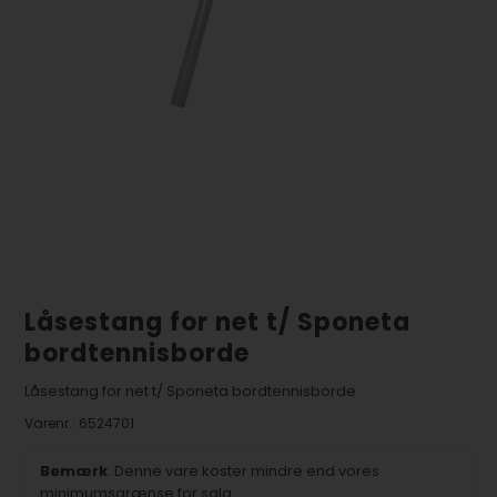
Låsestang for net t/ Sponeta
bordtennisborde
Låsestang for net t/ Sponeta bordtennisborde
Varenr.:
6524701
Bemærk
: Denne vare koster mindre end vores
minimumsgrænse for salg