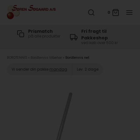
0
t
Prismatch
Fri fragt til
på alle produkter
Pakkeshop
ved køb over 500 kr
BORDTENNIS
»
Bordtennis tilbehør
»
Bordtennis net
Vi sender din pakke
mandag
Lev. 2 dage