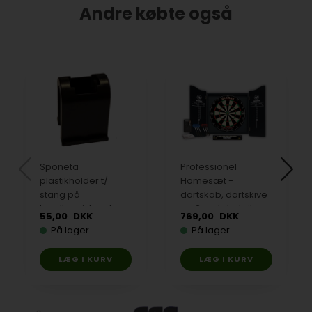
Andre købte også
Sponeta
Professionel
plastikholder t/
Homesæt -
stang på
dartskab, dartskive
bordtennisbord
og 2 sæt dartpile
55,00
DKK
769,00
DKK
fra Winmau
På lager
På lager