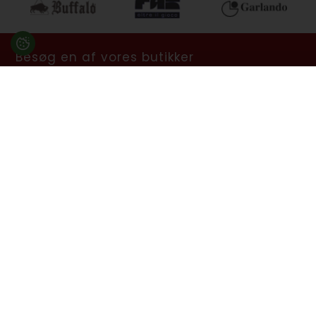
Besøg en af vores butikker
Ladegaardsvej 10, 7100 Vejle
Agenavej 39F, 2670 Greve
Åbningstider:
Man-Fre kl. 10:00 - 16:30
Lukket på alle helligdage, Grundlovsdag, Påskelørdag og
dagen efter Kristi Himmelfart.
info@billard.dk
- Tlf.
70 13 13 33
CVR: 42961213
Tilmeld nyhedsbrev