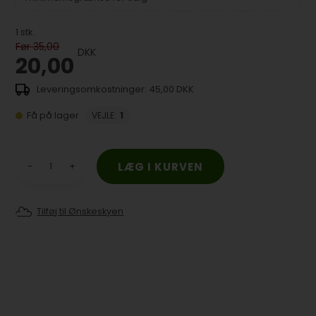
1
stk.
Før 35,00
DKK
20,00
45,00 DKK
Få på lager
VEJLE
:
1
-
+
Tilføj til Ønskeskyen