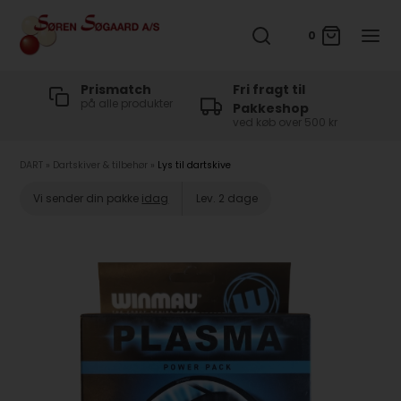
0
t
Prismatch
Fri fragt til
på alle produkter
Pakkeshop
ved køb over 500 kr
DART
»
Dartskiver & tilbehør
»
Lys til dartskive
Vi sender din pakke
idag
Lev. 2 dage