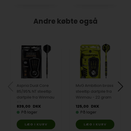
Andre købte også
Aspria Dual Core
MvG Ambition brass
85/95% NT steeltip
steeltip dartpile fra
dartpile fra Winmau
Winmau - 22 gram
26 gram
839,00
DKK
125,00
DKK
På lager
På lager