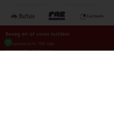
Besøg en af vores butikker
Ladegaardsvej 10, 7100 Vejle
Agenavej 39F, 2670 Greve
Åbningstider:
Man-Fre kl. 10:00 - 16:30
Lukket på alle helligdage, Grundlovsdag, Påskelørdag og
dagen efter Kristi Himmelfart.
info@billard.dk
- Tlf.
70 13 13 33
CVR: 42961213