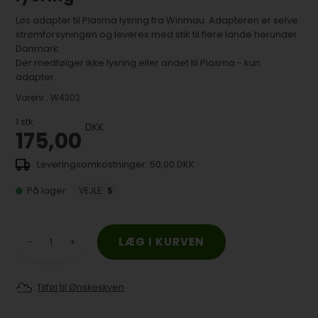
Løs adapter til Plasma lysring fra Winmau. Adapteren er selve
strømforsyningen og leveres med stik til flere lande herunder
Danmark.
Der medfølger ikke lysring eller andet til Plasma - kun
adapter.
Varenr.:
W4302
1
stk.
DKK
175,00
50,00 DKK
På lager
VEJLE
:
5
-
+
Tilføj til Ønskeskyen