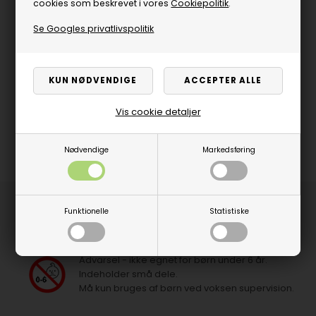
cookies som beskrevet i vores
Cookiepolitik
.
Se Googles privatlivspolitik
Vis cookie detaljer
Nødvendige
Markedsføring
Produktbeskrivelse
Funktionelle
Statistiske
Advarsel - ikke egnet for børn under 6 år.
Indeholder små dele.
Må kun bruges af børn ved voksen supervision.