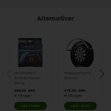
Alternativer
Løs LED strip t/
Wispa lysring fra
Winmau Plasma
Winmau
lysring
299,00
DKK
479,00
DKK
På lager
På lager