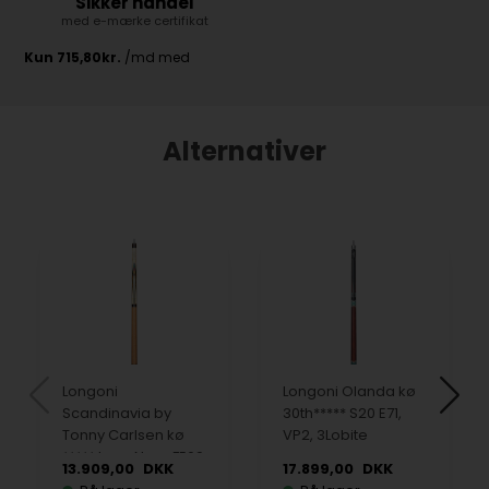
Sikker handel
med e-mærke certifikat
Alternativer
Longoni
Longoni Olanda kø
Scandinavia by
30th***** S20 E71,
Tonny Carlsen kø
VP2, 3Lobite
***** Luna Nera FE69
13.909,00
DKK
17.899,00
DKK