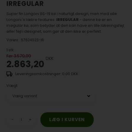
IRREGULAR
Super fin Longoni BS-19 kø i naturligt design, men med alle
Longoni´s lækre features.
IRREGULAR
- denne kø er en
irregular kø, som betyder at den kan have en lille lakeringsfejl
eller fejl i designet, som gør at den ikke er perfekt.
Varenr.:
57624523-IR
1
stk.
Før 3.579,00
DKK
2.863,20
0,00 DKK
Vægt
-
+