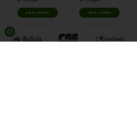
Besøg en af vores butikker
Ladegaardsvej 10, 7100 Vejle
Agenavej 39F, 2670 Greve
Åbningstider:
Man-Fre kl. 10:00 - 16:30
Lukket på alle helligdage, Grundlovsdag, Påskelørdag og
dagen efter Kristi Himmelfart.