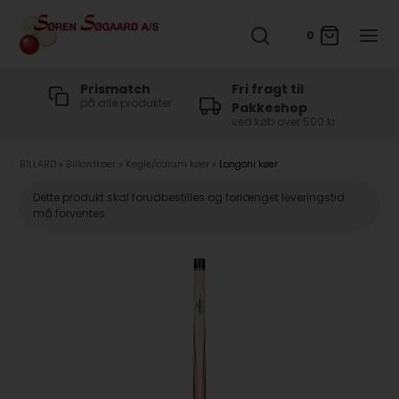
0
t
Prismatch
Fri fragt til
på alle produkter
Pakkeshop
ved køb over 500 kr
BILLARD
»
Billardkøer
»
Kegle/caram køer
»
Longoni køer
Dette produkt skal forudbestilles og forlænget leveringstid
må forventes.