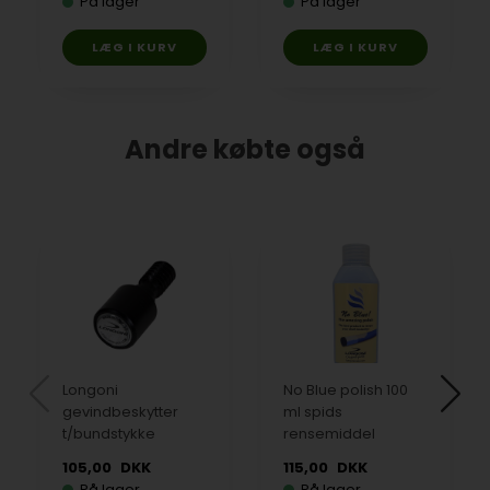
På lager
På lager
Andre købte også
Longoni
No Blue polish 100
gevindbeskytter
ml spids
t/bundstykke
rensemiddel
105,00
DKK
115,00
DKK
På lager
På lager