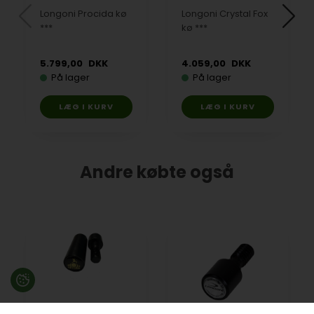
Longoni Procida kø
Longoni Crystal Fox
***
kø ***
5.799,00
DKK
4.059,00
DKK
På lager
På lager
Andre købte også