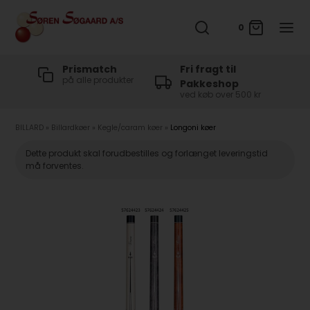
0
t
Prismatch
Fri fragt til
på alle produkter
Pakkeshop
ved køb over 500 kr
BILLARD
»
Billardkøer
»
Kegle/caram køer
»
Longoni køer
Dette produkt skal forudbestilles og forlænget leveringstid
må forventes.