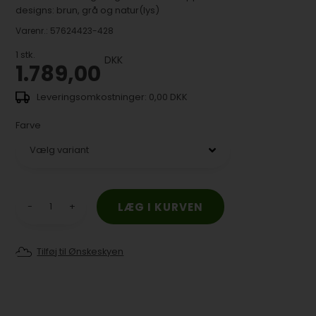
designs: brun, grå og natur(lys)
Varenr.:
57624423-428
1
stk.
DKK
1.789,00
0,00 DKK
Farve
-
+
Tilføj til Ønskeskyen