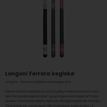
Longoni Ferrara keglekø
Longoni - Ferrara keglekø med trægevind.
Denne Ferrara keglekø er en fornuftig mellemklasse kø med
alle de basale egenskaber og god gennemslagskraft. Køen
leveres med spids udført i special udvalgt mapletræ med Da
Vinci limlæder og Longoni CBR II køkappe. Køen findes i 3