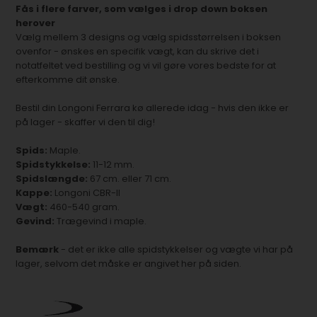
Fås i flere farver, som vælges i drop down boksen
herover
Vælg mellem 3 designs og vælg spidsstørrelsen i boksen
ovenfor - ønskes en specifik vægt, kan du skrive det i
notatfeltet ved bestilling og vi vil gøre vores bedste for at
efterkomme dit ønske.
Bestil din Longoni Ferrara kø allerede idag - hvis den ikke er
på lager - skaffer vi den til dig!
Spids:
Maple.
Spidstykkelse:
11-12 mm.
Spidslængde:
67 cm. eller 71 cm.
Kappe:
Longoni CBR-II
Vægt:
460-540 gram.
Gevind:
Trægevind i maple.
Bemærk
- det er ikke alle spidstykkelser og vægte vi har på
lager, selvom det måske er angivet her på siden.