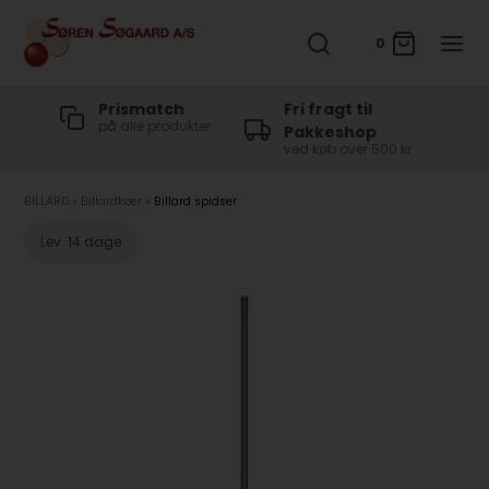
0
t
Prismatch
Fri fragt til
på alle produkter
Pakkeshop
ved køb over 500 kr
BILLARD
»
Billardkøer
»
Billard spidser
Lev. 14 dage