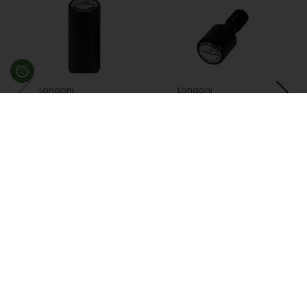
Longoni
Longoni
gevindbeskytter t/
gevindbeskytter
spids
t/bundstykke
105,00
DKK
105,00
DKK
På lager
På lager
Besøg en af vores butikker