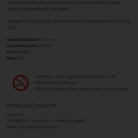
Alle mekaniske dele er lavet på CNC maskine for at sikre
absolut ensartethed i alle dele.
Spidsen er 11,8 mm tyk og leveres med trægevindet WJ og Fuji
dup.
Spidstykkelse:
11,8 mm
Spidslængde:
69 cm
Form:
Eiffel.
Dup:
Fuji
Advarsel - ikke egnet for børn under 6 år.
Indeholder små dele.
Må kun bruges af børn ved voksen supervision.
Producent/importør
Longoni
Via Spaino, 2 Mariano Comense, Italien
https://longonicues.com/