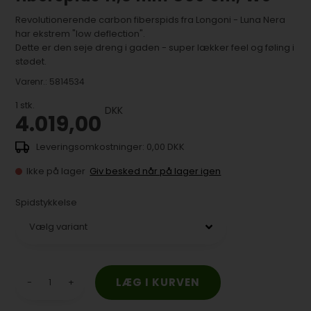
Revolutionerende carbon fiberspids fra Longoni - Luna Nera
har ekstrem "low deflection".
Dette er den seje dreng i gaden - super lækker feel og føling i
stødet.
Varenr.:
5814534
1
stk.
DKK
4.019,00
0,00 DKK
Ikke på lager
Giv besked når på lager igen
Spidstykkelse
-
+