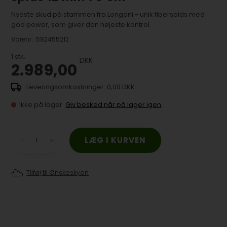
Nyeste skud på stammen fra Longoni - unik fiberspids med
god power, som giver den højeste kontrol.
Varenr.:
582455212
1
stk.
DKK
2.989,00
0,00 DKK
Ikke på lager
Giv besked når på lager igen
-
+
Tilføj til Ønskeskyen