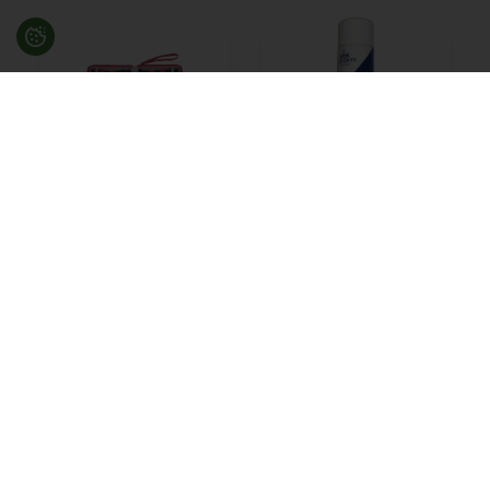
Backgammon
Klædelim 500 ml.
rejsespil - Rød 9"
259,00
DKK
119,00
DKK
På lager
På lager
Besøg en af vores butikker