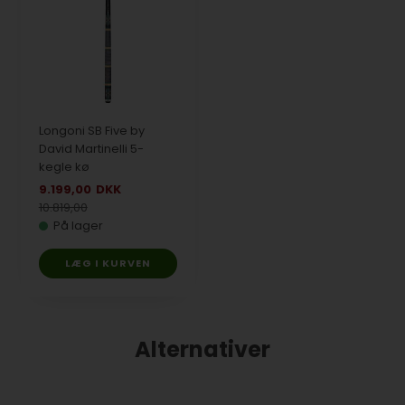
Longoni SB Five by
David Martinelli 5-
kegle kø
9.199,00
DKK
10.819,00
På lager
LÆG I KURVEN
Alternativer