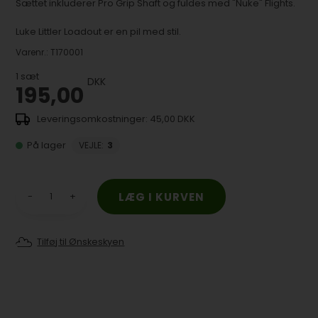
Sættet inkluderer Pro Grip Shaft og fuldes med "Nuke" Flights.
Luke Littler Loadout er en pil med stil.
Varenr.:
T170001
1
sæt
DKK
195,00
45,00 DKK
På lager
VEJLE
:
3
-
+
Tilføj til Ønskeskyen