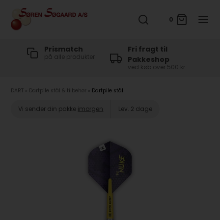
0
t
Prismatch
Fri fragt til
på alle produkter
Pakkeshop
ved køb over 500 kr
DART
»
Dartpile stål & tilbehør
»
Dartpile stål
Vi sender din pakke
imorgen
Lev. 2 dage