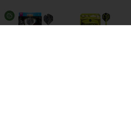
Chris Dobey 90%
MvG Ambition brass
steeltip fra Target -
steeltip dartpile fra
23 gram
Winmau - 22 gram
789,00
DKK
125,00
DKK
På lager
På lager