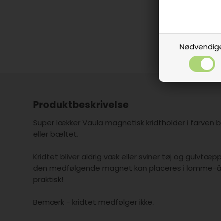
Nødvendig
Produktbeskrivelse
Super lækker Vaula magnetisk kridtholder i farven
eller bæltet.
Kridtet bliver aldrig væk eller sviner tøj og gulvtæpp
den medfølgende magnet kan placeres i lomme-åb
praktisk!
Bemærk - kridtet medfølger ikke.