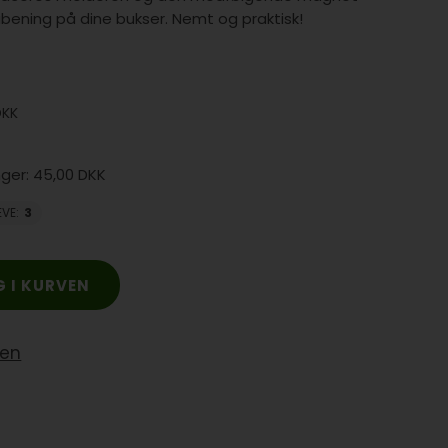
bening på dine bukser. Nemt og praktisk!
DKK
45,00 DKK
EVE
:
3
yen