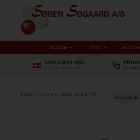
BILLARD
DART
BORDTE
100% Dansk-ejet
Prism
familievirksomhed
på alle 
BILLARD
»
Tilbehør billardkø
»
Billardkridt
Vi sender di