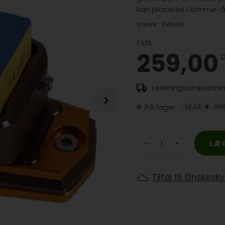
kan placeres i lomme-å
Varenr.:
3145196
1
stk.
259,00
På lager
VEJLE
:
6
GR
-
+
Tilføj til Ønskesk