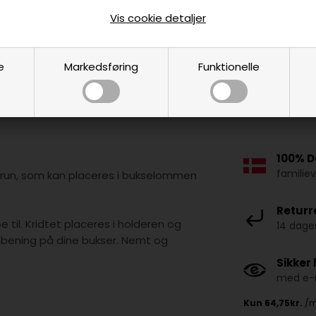
Vis cookie detaljer
e
Markedsføring
Funktionelle
100% D
familie
 brun, som kan placeres i bukselommen
Returr
e til. Kridtet placeres i holderen og
14 dages
ening på dine bukser. Nemt og
Sikker
med e-m