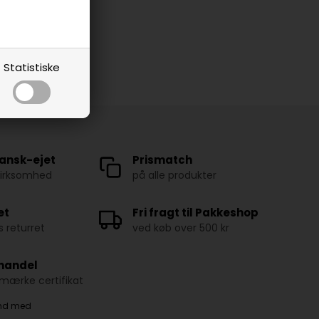
Statistiske
ansk-ejet
Prismatch
virksomhed
på alle produkter
et
Fri fragt til Pakkeshop
 returret
ved køb over 500 kr
 handel
ærke certifikat