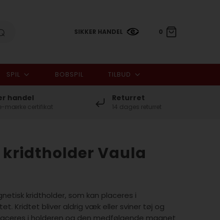
SIKKER HANDEL
0
SPIL
BOBSPIL
TILBUD
0,00 DKK
er handel
Returret
-mærke certifikat
14 dages returret
kridtholder Vaula
etisk kridtholder, som kan placeres i
. Kridtet bliver aldrig væk eller sviner tøj og
 placeres i holderen og den medfølgende magnet