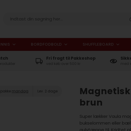
NNIS
BORDFODBOLD
SHUFFLEBOARD
I alt
atch
Fri fragt til Pakkeshop
Sikk
produkter
ved køb over 500 kr
med e
Magnetisk 
n pakke
mandag
Lev. 2 dage
brun
Super lækker Vaula magn
bukselommen eller bæltet
gulvtæppe til. Kridtet