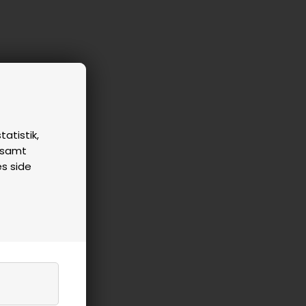
tatistik,
n samt
es side