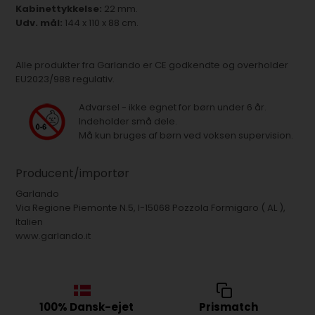
Kabinettykkelse:
22 mm.
Udv. mål:
144 x 110 x 88 cm.
Alle produkter fra Garlando er CE godkendte og overholder
EU2023/988 regulativ.
Advarsel - ikke egnet for børn under 6 år.
Indeholder små dele.
Må kun bruges af børn ved voksen supervision.
Producent/importør
Garlando
Via Regione Piemonte N.5, I-15068 Pozzola Formigaro ( AL ),
Italien
www.garlando.it
100% Dansk-ejet
Prismatch