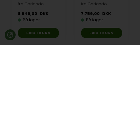
fra Garlando
fra Garlando
8.949,00
DKK
7.759,00
DKK
På lager
På lager
Andre købte også
Salonkø 120 cm
Silikonespray fra
maple split
Roberto, 75 ml