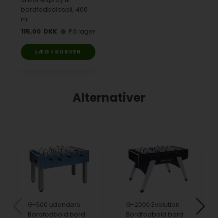
bordfodboldspil, 400
ml
115,00
DKK
På lager
LÆG I KURVEN
Alternativer
G-500 udendørs
G-2000 Evolution
Bordfodbold bord
Bordfodbold bord