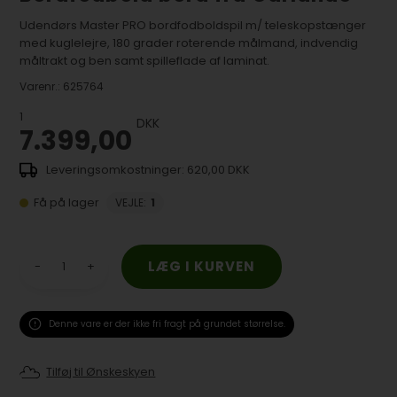
Udendørs Master PRO bordfodboldspil m/ teleskopstænger
med kuglelejre, 180 grader roterende målmand, indvendig
måltrakt og ben samt spilleflade af laminat.
Varenr.:
625764
1
DKK
7.399,00
620,00 DKK
Få på lager
VEJLE
:
1
-
+
Denne vare er der ikke fri fragt på grundet størrelse.
Tilføj til Ønskeskyen