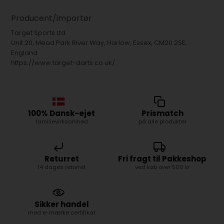
Producent/importør
Target Sports Ltd
Unit 20, Mead Park River Way, Harlow, Essex, CM20 2SE,
England
https://www.target-darts.co.uk/
100% Dansk-ejet
Prismatch
familievirksomhed
på alle produkter
Returret
Fri fragt til Pakkeshop
14 dages returret
ved køb over 500 kr
Sikker handel
med e-mærke certifikat