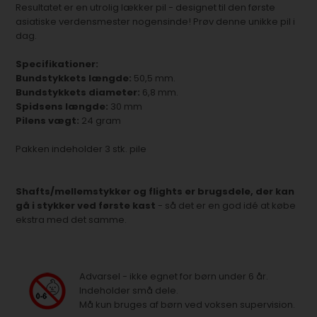
Resultatet er en utrolig lækker pil - designet til den første
asiatiske verdensmester nogensinde! Prøv denne unikke pil i
dag.
Specifikationer:
Bundstykkets længde:
50,5 mm.
Bundstykkets diameter:
6,8 mm.
Spidsens længde:
30 mm
Pilens vægt:
24 gram
Pakken indeholder 3 stk. pile
Shafts/mellemstykker og flights er brugsdele, der kan
gå i stykker ved første kast
- så det er en god idé at købe
ekstra med det samme.
Advarsel - ikke egnet for børn under 6 år.
Indeholder små dele.
Må kun bruges af børn ved voksen supervision.