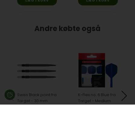
Andre købte også
Swiss Black point fra
K-Flex no. 6 Blue fra
Target - 30 mm
Target - Medium
75,00
DKK
90,00
DKK
På lager
På lager