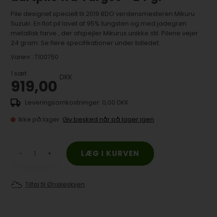
Pile designet specielt til 2019 BDO verdensmesteren Mikuru
Suzuki. En flot pil lavet af 95% tungsten og med jadegrøn
metallisk farve , der afspejler Mikurus unikke stil. Pilene vejer
24 gram. Se flere specifikationer under billedet.
Varenr.:
T100750
1
sæt
DKK
919,00
0,00 DKK
Ikke på lager
Giv besked når på lager igen
-
+
Tilføj til Ønskeskyen