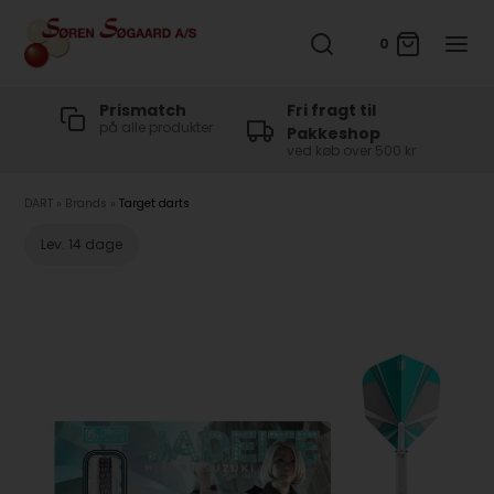
0
t
Prismatch
Fri fragt til
på alle produkter
Pakkeshop
ved køb over 500 kr
DART
»
Brands
»
Target darts
Lev. 14 dage