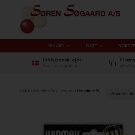
BILLARD
DART
BORDTE
100% Dansk-ejet
Prism
familievirksomhed
på alle 
DART
»
Dartpile stål & tilbehør
»
Dartpile stål
Vi sender di