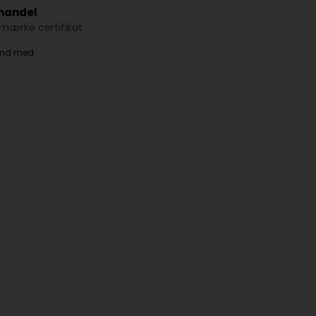
 handel
ærke certifikat