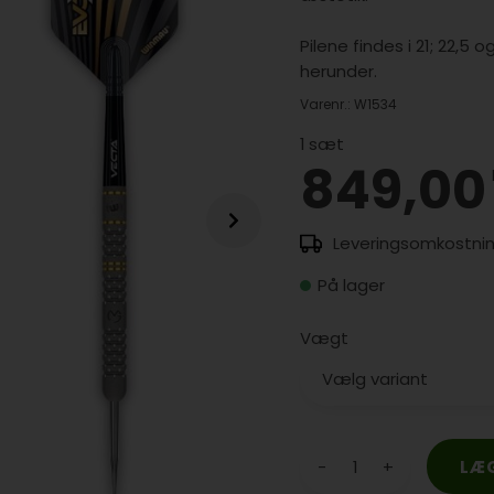
Pilene findes i 21; 22,
herunder.
Varenr.:
W1534
1
sæt
849,00
På lager
Vægt
-
+