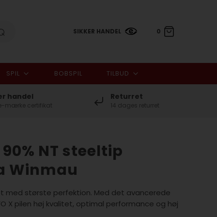
SIKKER HANDEL
0
SPIL
BOBSPIL
TILBUD
0,00 DKK
er handel
Returret
-mærke certifikat
14 dages returret
90% NT steeltip
fra Winmau
vet med største perfektion. Med det avancerede
 X pilen høj kvalitet, optimal performance og høj