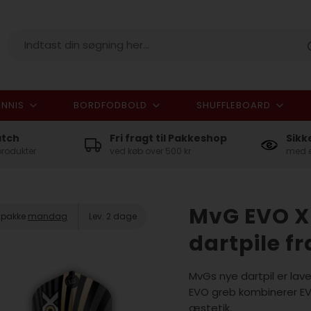
NNIS
BORDFODBOLD
SHUFFLEBOARD
I alt
atch
Fri fragt til Pakkeshop
Sikk
produkter
ved køb over 500 kr
med e
MvG EVO X 
n pakke
mandag
Lev. 2 dage
dartpile 
MvGs nye dartpil er la
EVO greb kombinerer EVO
æstetik.