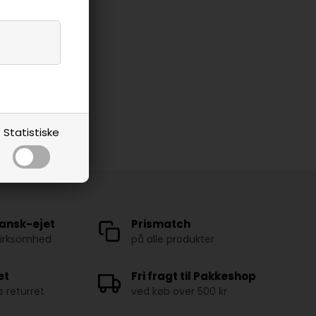
Statistiske
ansk-ejet
Prismatch
virksomhed
på alle produkter
et
Fri fragt til Pakkeshop
 returret
ved køb over 500 kr