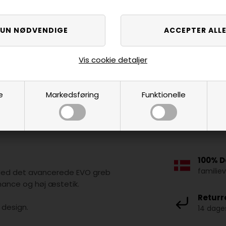
Vis cookie detaljer
e
Markedsføring
Funktionelle
100% D
familie
. Med det avancerede EVO greb
rmance og høj æstetik.
Returr
 design.
14 dages