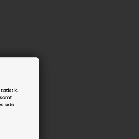
tatistik,
n samt
es side