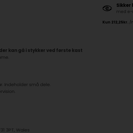
Sikker
med e-m
er kan gå i stykker ved første kast
mme.
år. Indeholder små dele.
vision.
F31 3PT, Wales