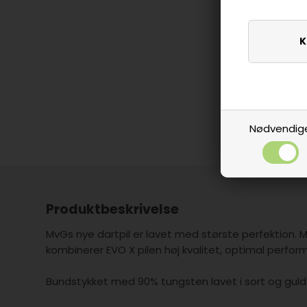
Nødvendig
Produktbeskrivelse
MvGs nye dartpil er lavet med største perfektion
kombinerer EVO X pilen høj kvalitet, optimal perfo
Bundstykket med 90% tungsten lavet i sort og guld