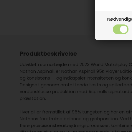
Nødvendig
Produktbeskrivelse
Udviklet i samarbejde med 2023 World Matchplay 
Nathan Aspinall, er Nathan Aspinall 95K Player Editio
og konsistens — og indkapsler intensiteten og kon
Designet gennem omfattende tests og spillerfee
verdensklasse produktion med Aspinalls signaturdes
præstation.
Hver pil er fremstillet af 95% tungsten og har en afr
Nathans foretrukne balance og grebposition. Ved
flere præcisionsbearbejdningsprocesser, kombinerer