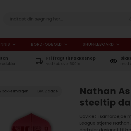
NNIS
BORDFODBOLD
SHUFFLEBOARD
I alt
atch
Fri fragt til Pakkeshop
Sikk
produkter
ved køb over 500 kr
med e
Nathan Asp
in pakke
imorgen
Lev. 2 dage
steeltip da
Udviklet i samarbejde
League stjerne Nathan A
dartpiler designet til k