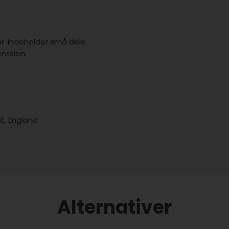
år. Indeholder små dele.
vision.
SE, England
Alternativer