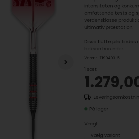
intensiteten og konku
omfattende tests og sp
verdensklasse produktio
ultimativ præstation.
Disse flotte pile findes
boksen herunder.
Varenr.:
T190403-5
1
sæt
1.279,0
På lager
Vægt