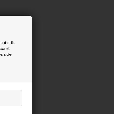
tatistik,
n samt
es side