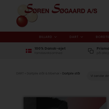
BILLARD
DART
BORDTE
100% Dansk-ejet
Prism
familievirksomhed
på alle 
DART
»
Dartpile stål & tilbehør
»
Dartpile stål
Vi sender d