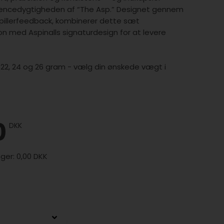
rrencedygtigheden af “The Asp.” Designet gennem
illerfeedback, kombinerer dette sæt
n med Aspinalls signaturdesign for at levere
 i 22, 24 og 26 gram - vælg din ønskede vægt i
0
DKK
0,00 DKK