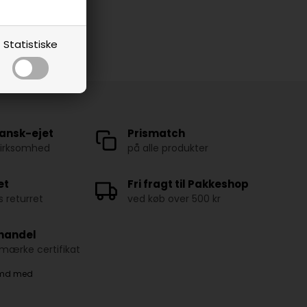
Statistiske
ansk-ejet
Prismatch
virksomhed
på alle produkter
et
Fri fragt til Pakkeshop
 returret
ved køb over 500 kr
 handel
ærke certifikat