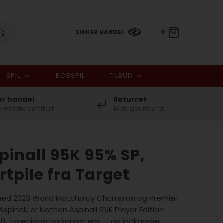
SIKKER HANDEL
0
SPIL
BOBSPIL
TILBUD
0,00 DKK
er handel
Returret
-mærke certifikat
14 dages returret
inall 95K 95% SP,
rtpile fra Target
 med 2023 World Matchplay Champion og Premier
spinall, er Nathan Aspinall 95K Player Edition
raft, præcision og konsistens — og indkapsler