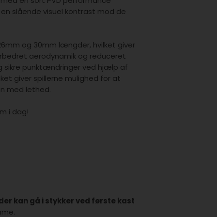
ttet med en sort PVD performance
en slående visuel kontrast mod de
 26mm og 30mm længder, hvilket giver
 forbedret aerodynamik og reduceret
g sikre punktændringer ved hjælp af
et giver spillerne mulighed for at
on med lethed.
em i dag!
er kan gå i stykker ved første kast
mme.