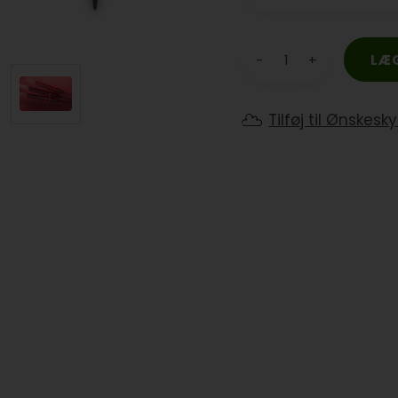
-
+
Tilføj til Ønskesk