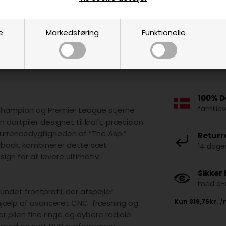
e
Markedsføring
Funktionelle
100% D
familie
Champion og Premier League stjerne
n dartpiler designet til kraft, præcision
kurrencedygtigheden af “The Asp.”
Returr
dback, kombinerer dette sæt
14 dages
ign for at levere ultimativ
Sikker
med e-m
undet frontprofil, der afspejler
 hjælp af avanceret CNC-fræsning og
 pilen fine ringe og dybere radiale