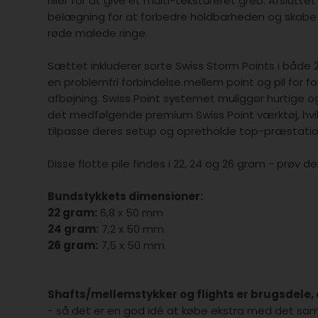
riller for at give et multi-tekstureret greb. Afslu
belægning for at forbedre holdbarheden og skabe 
røde malede ringe.
Sættet inkluderer sorte Swiss Storm Points i både
en problemfri forbindelse mellem point og pil for
afbøjning. Swiss Point systemet muliggør hurtige o
det medfølgende premium Swiss Point værktøj, hvilk
tilpasse deres setup og opretholde top-præstati
Disse flotte pile findes i 22, 24 og 26 gram - prøv d
Bundstykkets dimensioner:
22 gram:
6,8 x 50 mm
24 gram:
7,2 x 50 mm
26 gram:
7,5 x 50 mm
Shafts/mellemstykker og flights er brugsdele, d
- så det er en god idé at købe ekstra med det sa