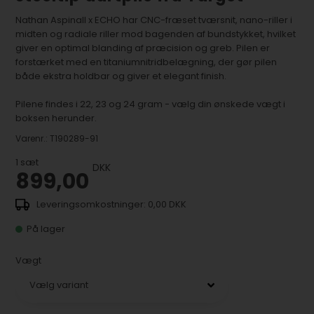
Nathan Aspinall x ECHO har CNC-fræset tværsnit, nano-riller i
midten og radiale riller mod bagenden af bundstykket, hvilket
giver en optimal blanding af præcision og greb. Pilen er
forstærket med en titaniumnitridbelægning, der gør pilen
både ekstra holdbar og giver et elegant finish.
Pilene findes i 22, 23 og 24 gram - vælg din ønskede vægt i
boksen herunder.
Varenr.:
T190289-91
1
sæt
DKK
899,00
0,00 DKK
På lager
Vægt