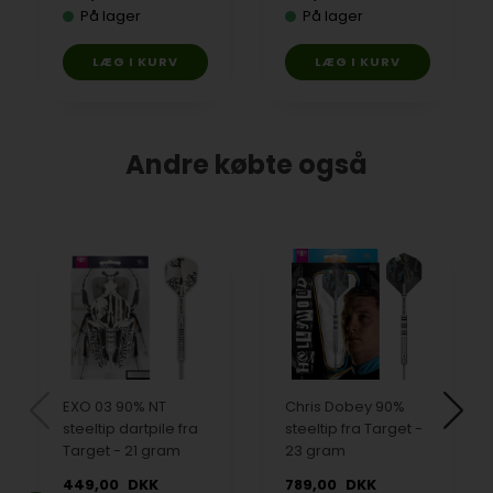
På lager
På lager
Andre købte også
EXO 03 90% NT
Chris Dobey 90%
steeltip dartpile fra
steeltip fra Target -
Target - 21 gram
23 gram
449,00
DKK
789,00
DKK