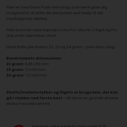
Pilen er med Swiss Point-teknologi, som nemt giver dig
mulighed for at skifte din dart points ved hjælp af det
medfølgende værktøj.
Pilen kommer med Aspinall x Echo Pro Ultra No.2 flight og Pro
Grip shaft i størrelsen, short.
Disse flotte pile findes i 22, 23 og 24 gram - prøv dem i dag!
Bundstykkets dimensioner:
22 gram:
6,95 x 50 mm
23 gram:
7,1 x 50 mm
24 gram:
7,3 x 50 mm
Shafts/mellemstykker og flights er brugsdele, der kan
gå i stykker ved første kast
- så det er en god idé at købe
ekstra med det samme.
Advarsel - ikke egnet for børn under 6 år.