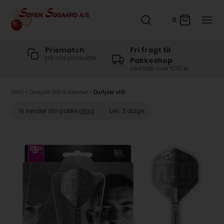
0
t
Prismatch
Fri fragt til
på alle produkter
Pakkeshop
ved køb over 500 kr
DART
»
Dartpile stål & tilbehør
»
Dartpile stål
Vi sender din pakke
idag
Lev. 2 dage