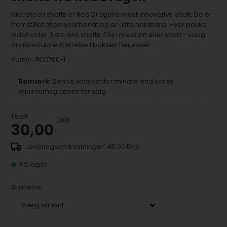
Nictrotech shafts er Red Dragons mest innovative shaft. De er
fremstillet af polycarbonat og er ultra holdbare. Hver pakke
indeholder 3 stk. ens shafts. Fås i medium eller short - vælg
din foretrukne størrelse i boksen herunder.
Varenr.:
RD0700-1
Bemærk
: Denne vare koster mindre end vores
minimumsgrænse for salg
1
sæt
DKK
30,00
45,00 DKK
På lager
Størrelse