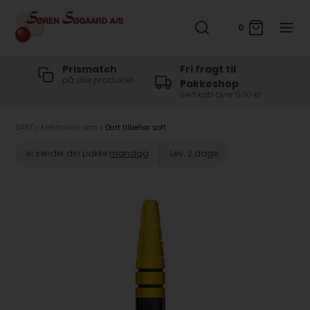
0
t
Prismatch
Fri fragt til
på alle produkter
Pakkeshop
ved køb over 500 kr
DART
»
Elektronisk dart
»
Dart tilbehør soft
Vi sender din pakke
mandag
Lev. 2 dage