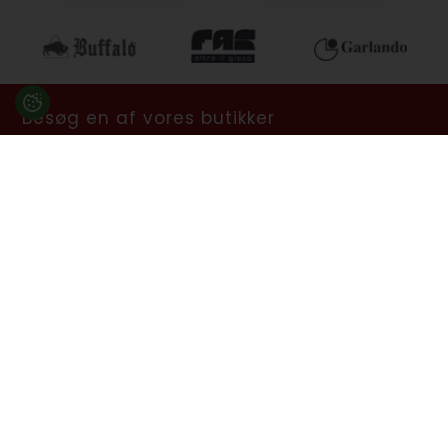
Besøg en af vores butikker
Ladegaardsvej 10, 7100 Vejle
Agenavej 39F, 2670 Greve
Åbningstider:
Man-Fre kl. 10:00 - 16:30
Lukket på alle helligdage, Grundlovsdag, Påskelørdag og
dagen efter Kristi Himmelfart.
info@billard.dk
- Tlf.
70 13 13 33
CVR: 42961213