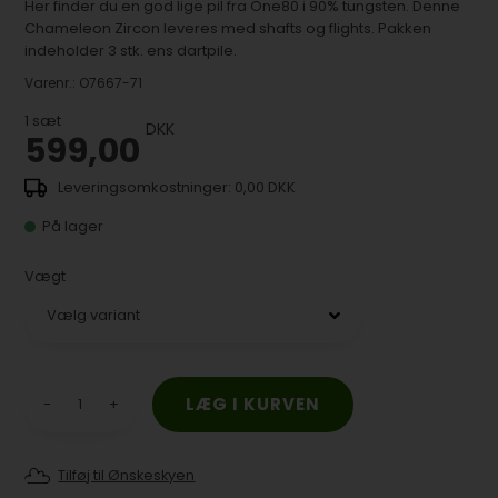
Her finder du en god lige pil fra One80 i 90% tungsten. Denne
Chameleon Zircon leveres med shafts og flights. Pakken
indeholder 3 stk. ens dartpile.
Varenr.:
O7667-71
1
sæt
DKK
599,00
0,00 DKK
På lager
Vægt
-
+
Tilføj til Ønskeskyen