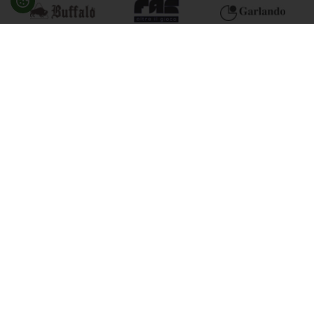
Besøg en af vores butikker
Ladegaardsvej 10, 7100 Vejle
Agenavej 39F, 2670 Greve
Åbningstider:
Man-Fre kl. 10:00 - 16:30
Lukket på alle helligdage, Grundlovsdag, Påskelørdag og
dagen efter Kristi Himmelfart.
info@billard.dk
- Tlf.
70 13 13 33
CVR: 42961213
Tilmeld nyhedsbrev