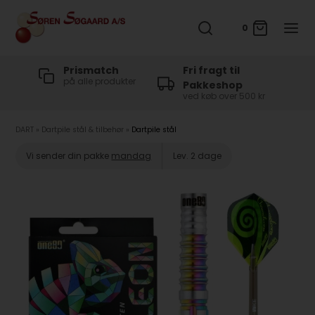
0
t
Prismatch
Fri fragt til
på alle produkter
Pakkeshop
ved køb over 500 kr
DART
»
Dartpile stål & tilbehør
»
Dartpile stål
Vi sender din pakke
mandag
Lev. 2 dage