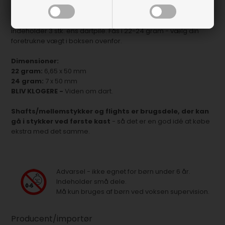
Her finder du en god lige pil fra One80 i 90% tungsten. Denne
Chameleon Zircon leveres med shafts og flights. Pakken
indeholder 3 stk. ens dartpile. Fås i 22-24 gram - vælg din
foretrukne vægt i boksen ovenfor.
Dimensioner:
22 gram:
6,65 x 50 mm
24 gram:
7 x 50 mm
BLIV KLOGERE -
Viden om dart.
Shafts/mellemstykker og flights er brugsdele, der kan
gå i stykker ved første kast
- så det er en god idé at købe
ekstra med det samme.
Advarsel - ikke egnet for børn under 6 år.
Indeholder små dele.
Må kun bruges af børn ved voksen supervision.
Producent/importør