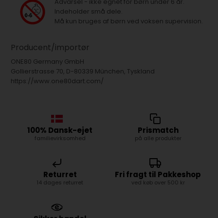
Advarsel - ikke egnet for børn under 6 år.
Indeholder små dele.
Må kun bruges af børn ved voksen supervision.
Producent/importør
ONE80 Germany GmbH
Gollierstrasse 70, D-80339 München, Tyskland
https://www.one80dart.com/
100% Dansk-ejet
Prismatch
familievirksomhed
på alle produkter
Returret
Fri fragt til Pakkeshop
14 dages returret
ved køb over 500 kr