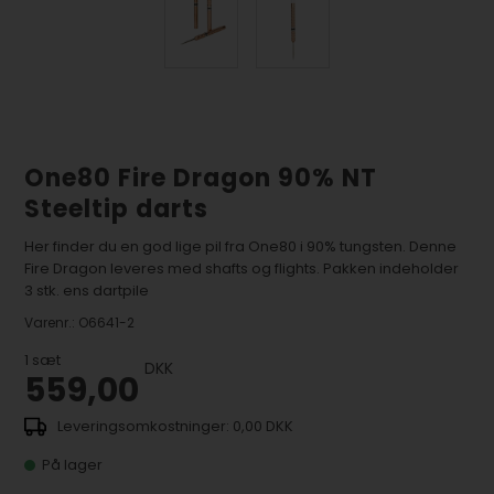
One80 Fire Dragon 90% NT
Steeltip darts
Her finder du en god lige pil fra One80 i 90% tungsten. Denne
Fire Dragon leveres med shafts og flights. Pakken indeholder
3 stk. ens dartpile
Varenr.:
O6641-2
1
sæt
DKK
559,00
0,00 DKK
På lager