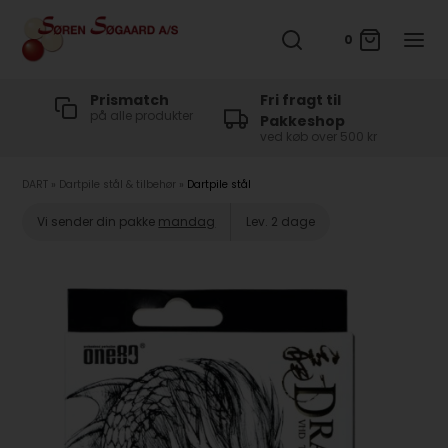
0
t
Prismatch
Fri fragt til
på alle produkter
Pakkeshop
ved køb over 500 kr
DART
»
Dartpile stål & tilbehør
»
Dartpile stål
Vi sender din pakke
mandag
Lev. 2 dage