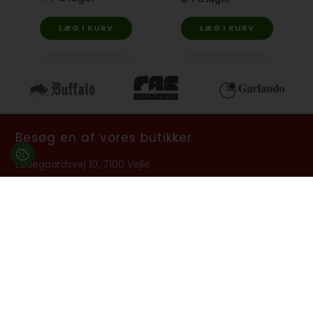
Besøg en af vores butikker
Ladegaardsvej 10, 7100 Vejle
Agenavej 39F, 2670 Greve
Åbningstider:
Man-Fre kl. 10:00 - 16:30
Lukket på alle helligdage, Grundlovsdag, Påskelørdag og
dagen efter Kristi Himmelfart.