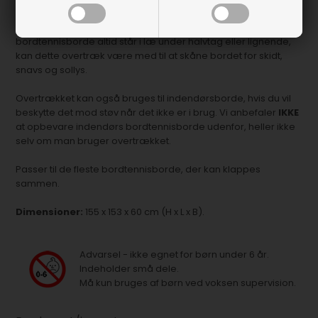
Praktisk overtræk i grå PU-plast til dit udendørs
bordtennisbord. Selv om vi anbefaler at udendørs
bordtennisborde altid står i læ under halvtag eller lignende,
kan dette overtræk være med til at skåne bordet for skidt,
snavs og sollys.
Overtrækket kan også bruges til indendørsborde, hvis du vil
beskytte det mod støv når det ikke er i brug. Vi anbefaler
IKKE
at opbevare indendørs bordtennisborde udenfor, heller ikke
selv om man bruger overtrækket.
Passer til de fleste bordtennisborde, der kan klappes
sammen.
Dimensioner:
155 x 153 x 60 cm (H x L x B).
Advarsel - ikke egnet for børn under 6 år.
Indeholder små dele.
Må kun bruges af børn ved voksen supervision.