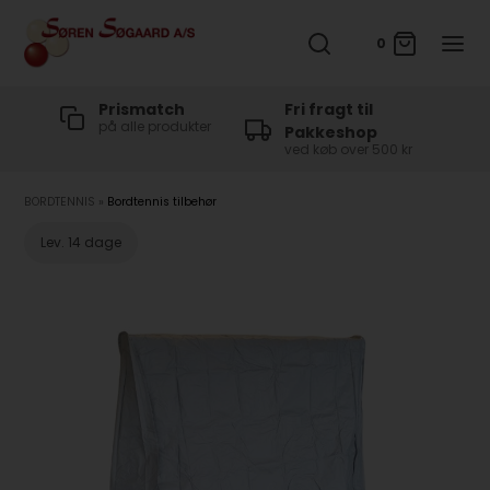
0
t
Prismatch
Fri fragt til
på alle produkter
Pakkeshop
ved køb over 500 kr
BORDTENNIS
»
Bordtennis tilbehør
Lev. 14 dage