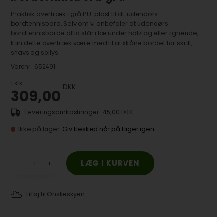
Praktisk overtræk i grå PU-plast til dit udendørs
bordtennisbord. Selv om vi anbefaler at udendørs
bordtennisborde altid står i læ under halvtag eller lignende,
kan dette overtræk være med til at skåne bordet for skidt,
snavs og sollys.
Varenr.:
652491
1
stk.
DKK
309,00
45,00 DKK
Ikke på lager
Giv besked når på lager igen
-
+
Tilføj til Ønskeskyen