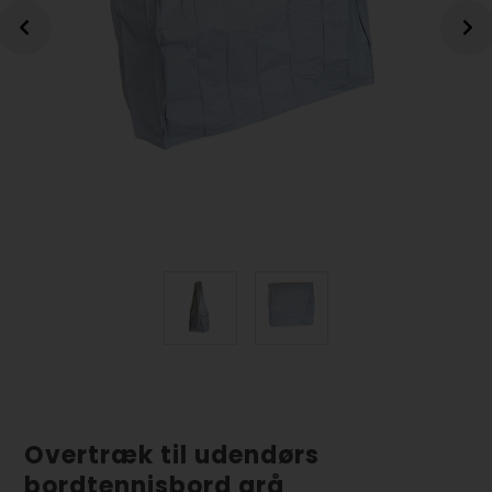
Overtræk til udendørs
bordtennisbord grå